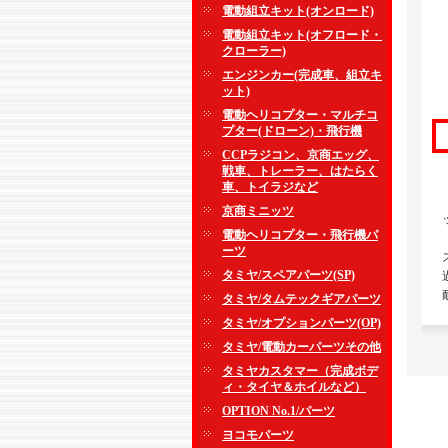
電動組立キット(オンロード)
電動組立キット(オフロード・
クローラー)
エンジンカー(完成車、組立キ
ット)
電動ヘリコプター・マルチコ
プター(ドローン)・飛行機
CCPラジコン、京商エッグ、
戦車、トレーラー、はたらく
車、トイラジなど
京商ミニッツ
電動ヘリコプター・飛行機パ
ーツ
タミヤ/スペアパーツ(SP)
タミヤ/タムテックギアパーツ
タミヤ/オプションパーツ(OP)
タミヤ/電動カーパーツその他
タミヤカスタマー（完成ボデ
ィ・タイヤ＆ホイルなど）
OPTION No.1/パーツ
ヨコモパーツ