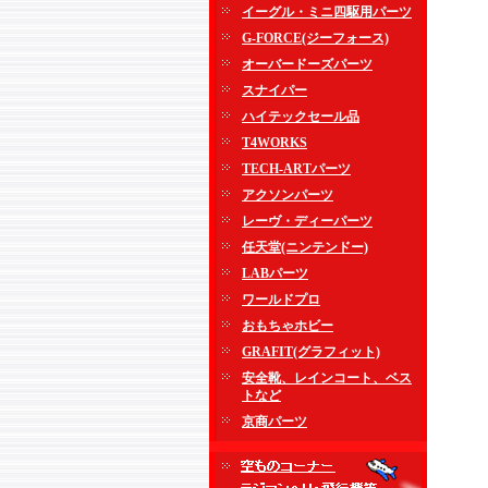
イーグル・ミニ四駆用パーツ
G-FORCE(ジーフォース)
オーバードーズパーツ
スナイパー
ハイテックセール品
T4WORKS
TECH-ARTパーツ
アクソンパーツ
レーヴ・ディーパーツ
任天堂(ニンテンドー)
LABパーツ
ワールドプロ
おもちゃホビー
GRAFIT(グラフィット)
安全靴、レインコート、ベス
トなど
京商パーツ