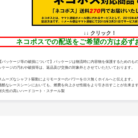
↓↓ クリック！
ネコポスでの配送をご希望の方は必ず
【パッケージ等の破損について】パッケージは物流時に内容物を保護するためのも
ッケージの汚れや破損等は、返品及び交換の対象外とさせていただいております。
スムーズなシャフト駆動によりモーターのパワーをロス無くホイルへと伝えます。
過酷なレースシーンにおいても、燃費を向上させ性能をより引き出すことが出来ま
耐久性の高いハードコート・スチール製