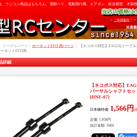
は、ラジコン商品はもちろん、電動ヘリ、電動飛行機、エアガン、鉄道模型、木製
｜
ご利用案内
｜ イーグルパーツ >
ホーネットEVO.用パーツ
｜
【ネコポス対応】EAGLE(イーグル)
ーネットEVO用
品詳細
【ネコポス対応】EAGLE
バーサルシャフトセッ
[
HNE-07
]
1,566円
日本橋特価
:
(
定価
:
1,958円
合計金額
:
1664
Facebo