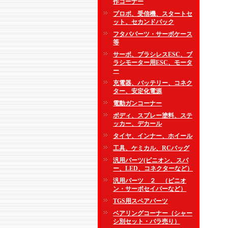
作コーナー
プロポ、受信機、スタートセ
ット、セカンドパック
フタバパーツ・サーボケース
等
サーボ、ブラシレスESC、ブ
ラシモーター用ESC、モータ
ー
充電器、バッテリー、コネク
ター、安定化電源
電動ガンコーナー
ボディ、スプレー塗料、ステ
ッカー、デカール
タイヤ、インナー、ホイール
工具、ケミカル、RCバッグ
汎用パーツ(ピニオン、スパ
ー、LED、コネクターなど）
汎用パーツ ２ （ピニオ
ン・サーボセイバーなど）
TGS用スペアパーツ
ベアリングコーナー（シャー
シ別セット・バラ売り）