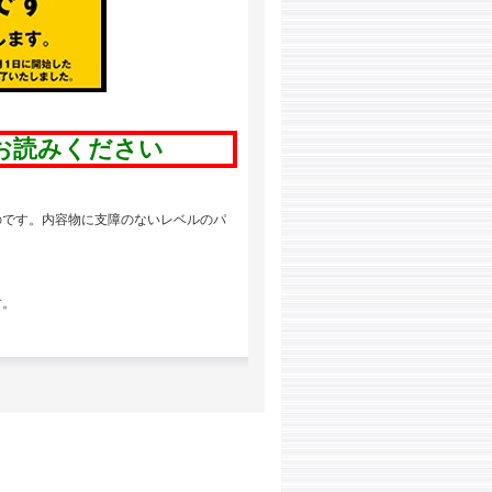
お読みください
のです。内容物に支障のないレベルのパ
す。