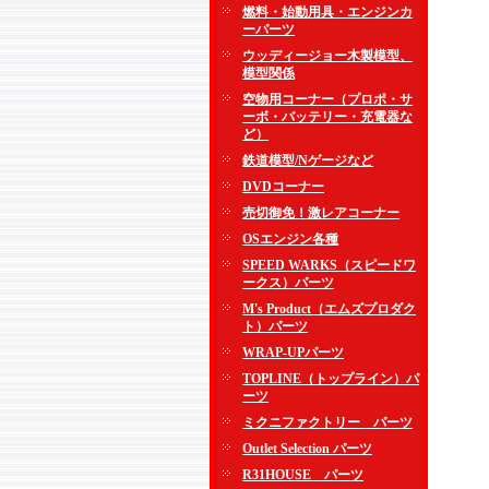
燃料・始動用具・エンジンカ
ーパーツ
ウッディージョー木製模型、
模型関係
空物用コーナー（プロポ・サ
ーボ・バッテリー・充電器な
ど）
鉄道模型/Nゲージなど
DVDコーナー
売切御免！激レアコーナー
OSエンジン各種
SPEED WARKS（スピードワ
ークス）パーツ
M's Product（エムズプロダク
ト）パーツ
WRAP-UPパーツ
TOPLINE（トップライン）パ
ーツ
ミクニファクトリー パーツ
Outlet Selection パーツ
R31HOUSE パーツ