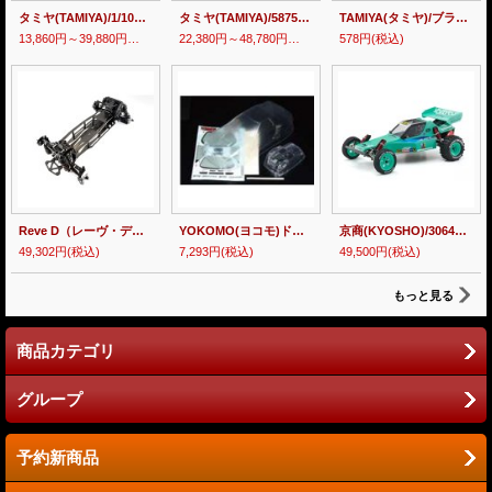
タミヤ(TAMIYA)/1/10 ブリッツァービートル(2011)(未組立品)
タミヤ(TAMIYA)/58756/GF-02 クワークホッパー(未塗装/未組立)
TAMIYA(タミヤ)/ブラック
13,860円～39,880円
(税込)
22,380円～48,780円
(税込)
578円
(税込)
Reve D（レーヴ・ディー）/RKD-MC3/RDX用コンバージョンキット MC-III
YOKOMO(ヨコモ)ドリフト用 BNスポーツ マツダFC RX-7 ボディセット(ライトパーツ/デカール付) （未塗装/未組立)(未塗装/未組立)
京商(KYOSHO)/30646/1/10 EP 2WDレーシングバギー トマホーク'85世界戦スペック（未組立品）
49,302円
(税込)
7,293円
(税込)
49,500円
(税込)
もっと見る
商品カテゴリ
グループ
予約新商品