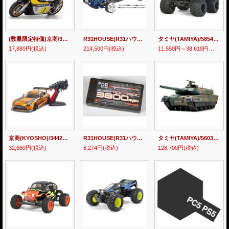
(数量限定特価)京商/34936T1 1/8 EP バイク ハングオンレーサー YAMAHA YZR500 1978 キット(未組立)
R31HOUSE(R31ハウス)/GRK5-R HRPフルキットモデル(タイヤ・ホイル別売) ※キャンセル不可 ※クレジットカード払い予定の方は備考欄確認お願いします。
タミヤ(TAMIYA)/58546/CW-01 ランチボックス ブラックエディション(未組立)
17,880円
(税込)
214,500円
(税込)
11,550円～38,610円
(税込)
京商(KYOSHO)/34424C/1/10 EP 4WD フェーザーMk2 FZ02 レディセット 2020 メルセデスAMG GT3
R31HOUSE(R31ハウス)/DR-B3800D/SHIBATA DRハイパフォーマンスバッテリー2
タミヤ(TAMIYA)/56036/W1/16 RCT 陸上自衛隊10式戦車 フルオペレーションセット(4chプロポ付）
32,680円
(税込)
6,274円
(税込)
128,700円
(税込)