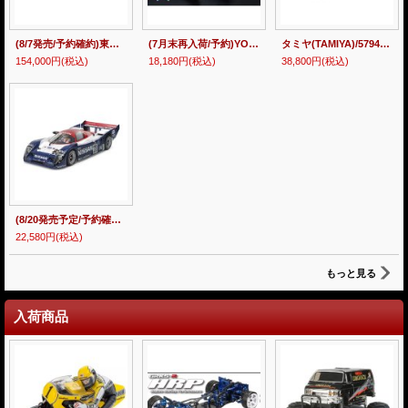
(8/7発売/予約確約)東京マルイ/144157/20式5.56mm小銃【ガスブローバックマシンガン/対象年令18才以上】 ※複数注文と思われるのは受付不可
(7月末再入荷/予約)YOKOMO(ヨコモ)/RDR-020/ルーキードリフト RD2.0 組立てキット(未組立)
タミヤ(TAMIYA)/57941/XB BMW M4 GT3 EVO(TT-02シャーシ)
154,000円
(税込)
18,180円
(税込)
38,800円
(税込)
(8/20発売予定/予約確約)タミヤ(TAMIYA)/47531/ 1/10RC NISSAN R91CP(未塗装/未組立) ※キャンセル不可商品 ※1人1台限り
22,580円
(税込)
もっと見る
入荷商品