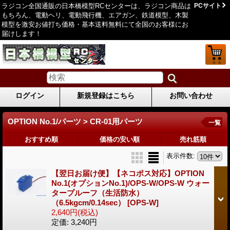
ラジコン全国通販の日本橋模型RCセンターは、ラジコン商品は
PCサイト
もちろん、電動ヘリ、電動飛行機、エアガン、鉄道模型、木製
模型を激安お値打ち価格・基本送料無料にて全国のお客様にお
届けします！
ログイン
新規登録はこちら
お問い合わせ
OPTION No.1/パーツ > CR-01用パーツ
一覧
おすすめ順
価格の安い順
売れ筋順
表示件数
:
【翌日お届け便】【ネコポス対応】OPTION
No.1(オプションNo.1)/OPS-W/OPS-W ウォー
タープルーフ（生活防水）
（6.5kgcm/0.14sec）
[OPS-W]
2,640円
(税込)
定価
:
3,240円