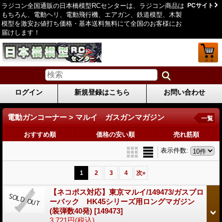
ラジコン全国通販の日本橋模型RCセンターは、ラジコン商品は
PCサイト
もちろん、電動ヘリ、電動飛行機、エアガン、鉄道模型、木製
模型を激安お値打ち価格・基本送料無料にて全国のお客様にお
届けします！
ログイン
新規登録はこちら
お問い合わせ
電動ガンコーナー > マルイ ガスガンマガジン
一覧
おすすめ順
価格の安い順
売れ筋順
表示件数
:
1
2
3
4
次
»
【ネコポス対応】東京マルイ/149473/ガスブロ
ーバック HK45シリーズ用ロングマガジン
(装弾数40発)
[149473]
3,721円
(税込)