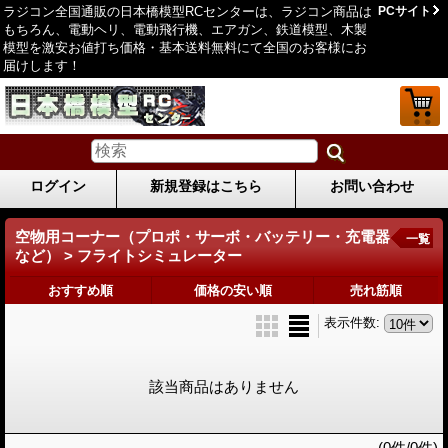
ラジコン全国通販の日本橋模型RCセンターは、ラジコン商品は
PCサイト
もちろん、電動ヘリ、電動飛行機、エアガン、鉄道模型、木製
模型を激安お値打ち価格・基本送料無料にて全国のお客様にお
届けします！
ログイン
新規登録はこちら
お問い合わせ
空物用コーナー（プロポ・サーボ・バッテリー・充電器
一覧
など） > フライトシミュレーター
おすすめ順
価格の安い順
売れ筋順
表示件数
:
該当商品はありません
(0件/0件)