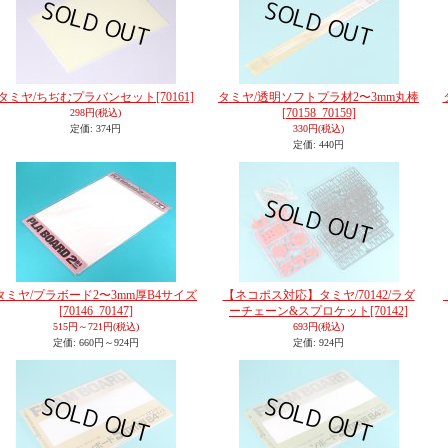
タミヤ/ちぢむプラバンセット
[70161]
タミヤ/透明ソフトプラ材2〜3mm丸棒
[70158_70159]
298円
(税込)
定価
:
374円
330円
(税込)
定価
:
440円
タミヤ/プラボード2〜3mm厚B4サイズ
【ネコポス対応】タミヤ/70142/ラダ
[70146_70147]
ーチェーン&スプロケット
[70142]
515円～721円
(税込)
693円
(税込)
定価
:
660円～924円
定価
:
924円