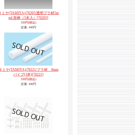
タミヤ(TAMIYA)/70205/透明プラ材5m
mL形棒（5本入）
[70205]
330円
(税込)
定価
:
440円
タミヤ(TAMIYA)/70221/プラ材 8mm
パイプ(3本)
[70221]
330円
(税込)
定価
:
440円