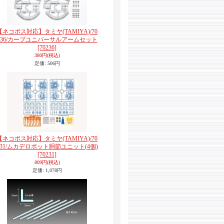
【ネコポス対応】タミヤ(TAMIYA)/70
236/カーブユニバーサルアームセット
[70236]
380円
(税込)
定価
:
506円
【ネコポス対応】タミヤ(TAMIYA)/70
231/ムカデロボット胴節ユニット(4個)
[70231]
809円
(税込)
定価
:
1,078円