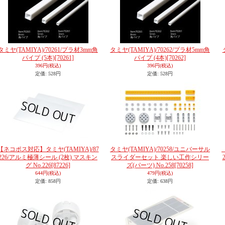
タミヤ(TAMIYA)/70261/プラ材3mm角
タミヤ(TAMIYA)/70262/プラ材5mm角
パイプ (5本)
[70261]
パイプ (4本)
[70262]
396円
(税込)
396円
(税込)
定価
:
528円
定価
:
528円
【ネコポス対応】タミヤ(TAMIYA)/87
タミヤ(TAMIYA)/70258/ユニバーサル
226/アルミ極薄シール (2枚) マスキン
スライダーセット 楽しい工作シリー
グ No.226
[87226]
ズ(パーツ) No.258
[70258]
644円
(税込)
479円
(税込)
定価
:
858円
定価
:
638円