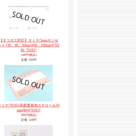
【ネコポス対応】タミヤ/3mmネジセ
ト (30、40、50mm)(60、100mm)
[701
80_70181]
248円
(税込)
定価
:
330円
タミヤ/70165/高密度発泡スチロール10
mm(B4)
[70165]
396円
(税込)
定価
:
528円