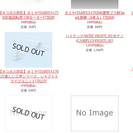
【ネコポス対応】タミヤ(TAMIYA)/75
タミヤ(TAMIYA)/70204/透明プラ材3m
028/低回転型 130モーター
[75028]
mL形棒（6本入）
[70204]
198円
(税込)
330円
(税込)
定価
:
264円
定価
:
440円
ハイテック(HiTEC)/H107C-01/ボディ
(CAMPLUS)
[H107C-01]
1,055円
(税込)
定価
:
1,296円
【ネコポス対応】タミヤ(TAMIYA)/70
225/楽しい工作シリーズ シャフトド
ライブユニット
[70225]
479円
(税込)
定価
:
638円