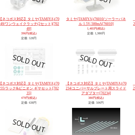
【ネコポス対応】タミヤ(TAMIYA)/70
タミヤ(TAMIYA)/76010/ソーラーパネ
249/ワンウェイクラッチ(2セット)
[702
ル 1.5V-500mA
[76010]
49]
1,485円
(税込)
396円
(税込)
定価
:
1,980円
定価
:
528円
【ネコポス対応】タミヤ(TAMIYA)/70
【ネコポス対応】タミヤ(TAMIYA)/70
235/ラック&ピニオン ギヤセット
[702
234/ユニバーサルプレート用スライド
35]
アダプター
[70234]
479円
(税込)
380円
(税込)
定価
:
638円
定価
:
506円