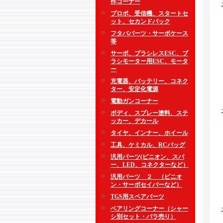
作コーナー
プロポ、受信機、スタートセ
ット、セカンドパック
フタバパーツ・サーボケース
等
サーボ、ブラシレスESC、ブ
ラシモーター用ESC、モータ
ー
充電器、バッテリー、コネク
ター、安定化電源
電動ガンコーナー
ボディ、スプレー塗料、ステ
ッカー、デカール
タイヤ、インナー、ホイール
工具、ケミカル、RCバッグ
汎用パーツ(ピニオン、スパ
ー、LED、コネクターなど）
汎用パーツ ２ （ピニオ
ン・サーボセイバーなど）
TGS用スペアパーツ
ベアリングコーナー（シャー
シ別セット・バラ売り）