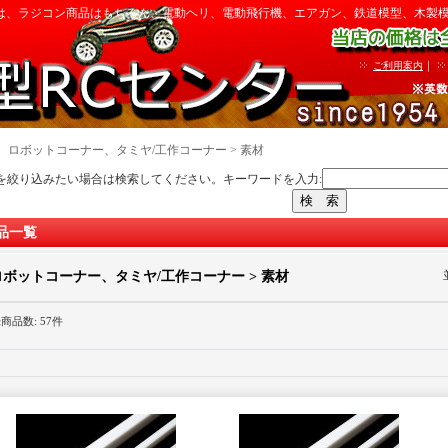
は、ラジコン商品はもちろん、電動ヘリ、電動飛行機、エアガン、鉄道模型、木製
｜
ご利用案内
｜
ロボットコーナー、タミヤ/工作コーナー > 素材
を絞り込みたい場合は検索してください。キーワードを入力:
品一覧
ロボットコーナー、タミヤ/工作コーナー > 素材
録商品数
:
57件