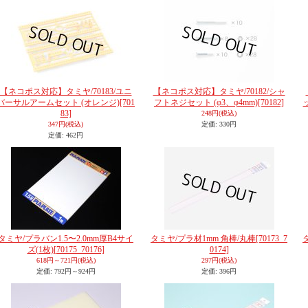
【ネコポス対応】タミヤ/70183/ユニ
【ネコポス対応】タミヤ/70182/シャ
バーサルアームセット (オレンジ)
[701
フトネジセット (φ3、φ4mm)
[70182]
ッ
83]
248円
(税込)
347円
(税込)
定価
:
330円
定価
:
462円
タミヤ/プラバン1.5〜2.0mm厚B4サイ
タミヤ/プラ材1mm 角棒/丸棒
[70173_7
ズ(1枚)
[70175_70176]
0174]
618円～721円
(税込)
297円
(税込)
定価
:
792円～924円
定価
:
396円