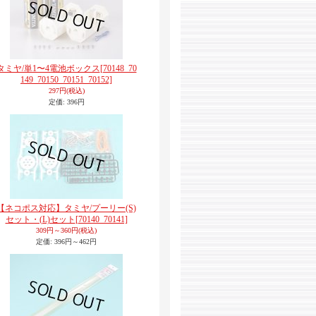
タミヤ/単1〜4電池ボックス
[70148_70
149_70150_70151_70152]
297円
(税込)
定価
:
396円
【ネコポス対応】タミヤ/プーリー(S)
セット・(L)セット
[70140_70141]
309円～360円
(税込)
定価
:
396円～462円