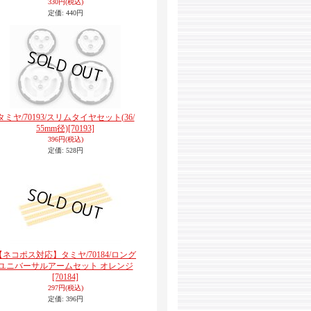
330円
(税込)
定価
:
440円
タミヤ/70193/スリムタイヤセット(36/
55mm径)
[70193]
396円
(税込)
定価
:
528円
【ネコポス対応】タミヤ/70184/ロング
ユニバーサルアームセット オレンジ
[70184]
297円
(税込)
定価
:
396円