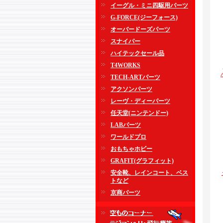
イーグル・ミニ四駆用パーツ
G-FORCE(ジーフォース)
オーバードーズパーツ
スナイパー
ハイテックセール品
T4WORKS
TECH-ARTパーツ
アクソンパーツ
レーヴ・ディーパーツ
任天堂(ニンテンドー)
LABパーツ
ワールドプロ
おもちゃホビー
GRAFIT(グラフィット)
安全靴、レインコート、ベス
トなど
京商パーツ