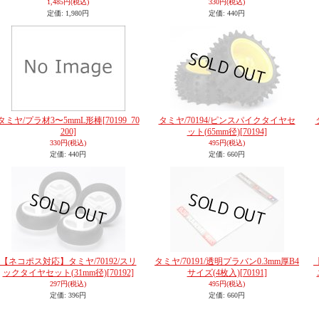
1,485円
(税込)
330円
(税込)
定価
:
1,980円
定価
:
440円
タミヤ/プラ材3〜5mmL形棒
[70199_70
タミヤ/70194/ピンスパイクタイヤセ
200]
ット(65mm径)
[70194]
330円
(税込)
495円
(税込)
定価
:
440円
定価
:
660円
【ネコポス対応】タミヤ/70192/スリ
タミヤ/70191/透明プラバン0.3mm厚B4
ックタイヤセット(31mm径)
[70192]
サイズ(4枚入)
[70191]
297円
(税込)
495円
(税込)
定価
:
396円
定価
:
660円