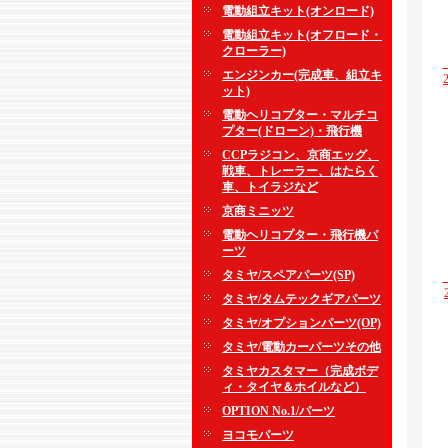
電動組立キット(オンロード)
電動組立キット(オフロード・
クローラー)
エンジンカー(完成車、組立キ
ット)
電動ヘリコプター・マルチコ
プター(ドローン)・飛行機
CCPラジコン、京商エッグ、
戦車、トレーラー、はたらく
車、トイラジなど
京商ミニッツ
電動ヘリコプター・飛行機パ
ーツ
タミヤ/スペアパーツ(SP)
タミヤ/タムテックギアパーツ
タミヤ/オプションパーツ(OP)
タミヤ/電動カーパーツその他
タミヤカスタマー（完成ボデ
ィ・タイヤ＆ホイルなど）
OPTION No.1/パーツ
ヨコモパーツ