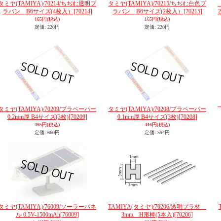
タミヤ(TAMIYA)/70214/ちぢむ透明プ
タミヤ(TAMIYA)/70215/ちぢむ白色プ
ラバン B6サイズ(4枚入）
[70214]
ラバン B6サイズ(2枚入）
[70215]
165円
(税込)
165円
(税込)
定価
:
220円
定価
:
220円
タミヤ(TAMIYA)/70209/プラペーパー
タミヤ(TAMIYA)/70208/プラペーパー
0.2mm厚 B4サイズ(3枚)
[70209]
0.1mm厚 B4サイズ(3枚)
[70208]
495円
(税込)
446円
(税込)
定価
:
660円
定価
:
594円
タミヤ(TAMIYA)/76009/ソーラーパネ
TAMIYA(タミヤ)/70206/透明プラ材
ル 0.5V-1500mAh
[76009]
3mm H形棒(5本入)
[70206]