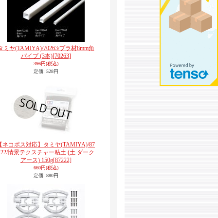
タミヤ(TAMIYA)/70263/プラ材8mm角
パイプ (3本)
[70263]
396円
(税込)
定価
:
528円
【ネコポス対応】タミヤ(TAMIYA)/87
222/情景テクスチャー粘土 (土 ダーク
アース) 150g
[87222]
660円
(税込)
定価
:
880円