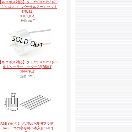
【ネコポス対応】タミヤ(TAMIYA)/70
212/クロスユニバーサルアームセット
[70212]
380円
(税込)
定価
:
506円
【ネコポス対応】タミヤ(TAMIYA)/76
011/ソーラーモーター03
[76011]
396円
(税込)
定価
:
528円
TAMIYA(タミヤ)/70207/透明プラ材
3mm コの字形棒(5本入)
[70207]