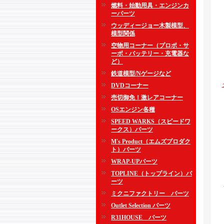
燃料・始動用具・エンジンカ
ーパーツ
ウッディージョー木製模型、
模型関係
空物用コーナー（プロポ・サ
ーボ・バッテリー・充電器な
ど）
鉄道模型/Nゲージなど
DVDコーナー
売切御免！激レアコーナー
OSエンジン各種
SPEED WARKS（スピードワ
ークス）パーツ
M's Product（エムズプロダク
ト）パーツ
WRAP-UPパーツ
TOPLINE（トップライン）パ
ーツ
ミクニファクトリー パーツ
Outlet Selection パーツ
R31HOUSE パーツ