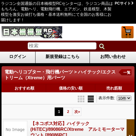
ラジコン全国通販の日本橋模型RCセンターは、ラジコン商品は
PCサイト
もちろん、電動ヘリ、電動飛行機、エアガン、鉄道模型、木製
模型を激安お値打ち価格・基本送料無料にて全国のお客様にお
届けします！
ログイン
新規登録はこちら
お問い合わせ
電動ヘリコプター・飛行機パーツ > ハイテック/エクス
一覧
トリーム（Xtreme）用パーツ
おすすめ順
価格の安い順
売れ筋順
表示件数
:
1
2
次
»
【ネコポス対応】ハイテック
(HiTEC)/89086RC/Xtreme アルミモーターマ
ウント
[89086RC]