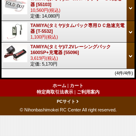
器
[55103]
10,560円
(税込)
定価
:
14,080円
TAMIYA(タミヤ)/タムパック専用ＤＣ急速充電
器
[T-5532]
1,100円
(税込)
TAMIYA(タミヤ)/7.2Vレーシングパック
1600SP+充電器
[55096]
3,619円
(税込)
定価
:
5,170円
(4件/4件)
ホーム
|
カート
特定商取引法表示
|
ご利用案内
PCサイト
© Nihonbashimokei RC Center All right reserved.