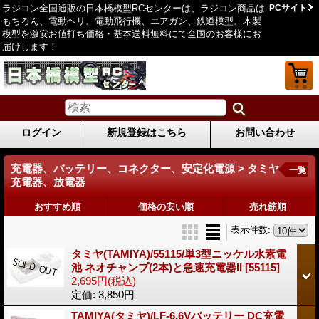
ラジコン全国通販の日本橋模型RCセンターは、ラジコン商品は
PCサイト
もちろん、電動ヘリ、電動飛行機、エアガン、鉄道模型、木製
模型を激安お値打ち価格・基本送料無料にて全国のお客様にお
届けします！
ログイン
新規登録はこちら
お問い合わせ
充電器、バッテリー、コネクター、安定化電源 > タミヤ
一覧
充電器、放電器
おすすめ順
価格の安い順
売れ筋順
表示件数
:
タミヤ(TAMIYA)/55115/単3型ニッケル水素電
池 ネオチャンプ(2本)と急速充電器II
[55115]
2,695円
(税込)
定価
:
3,850円
TAMIYA(タミヤ)/LF-6.6Vバッテリー DC充電