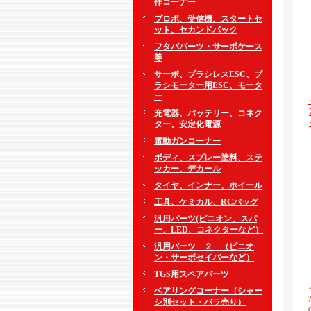
作コーナー
プロポ、受信機、スタートセ
ット、セカンドパック
フタバパーツ・サーボケース
等
サーボ、ブラシレスESC、ブ
ラシモーター用ESC、モータ
ー
充電器、バッテリー、コネク
ター、安定化電源
電動ガンコーナー
ボディ、スプレー塗料、ステ
ッカー、デカール
タイヤ、インナー、ホイール
工具、ケミカル、RCバッグ
汎用パーツ(ピニオン、スパ
ー、LED、コネクターなど）
汎用パーツ ２ （ピニオ
ン・サーボセイバーなど）
TGS用スペアパーツ
ベアリングコーナー（シャー
シ別セット・バラ売り）