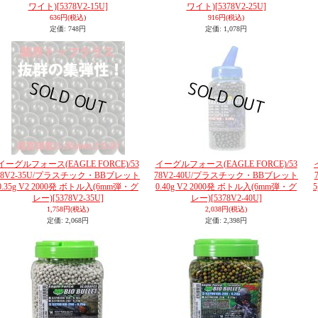
ワイト)
[5378V2-15U]
ワイト)
[5378V2-25U]
636円
(税込)
916円
(税込)
定価
:
748円
定価
:
1,078円
イーグルフォース(EAGLE FORCE)/53
イーグルフォース(EAGLE FORCE)/53
78V2-35U/プラスチック・BBブレット
78V2-40U/プラスチック・BBブレット
0.35g V2 2000発 ボトル入(6mm弾・グ
0.40g V2 2000発 ボトル入(6mm弾・グ
レー)
[5378V2-35U]
レー)
[5378V2-40U]
1,758円
(税込)
2,038円
(税込)
定価
:
2,068円
定価
:
2,398円