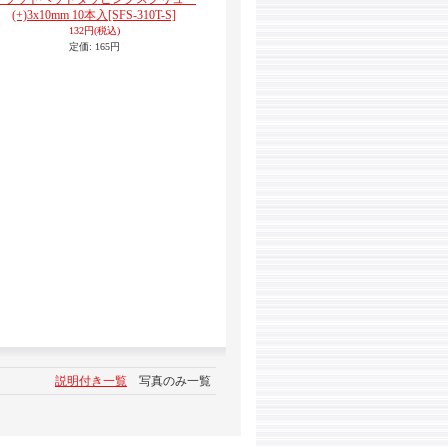
(+)3x10mm 10本入
[SFS-310T-S]
132円
(税込)
定価
:
165円
説明付き一覧
写真のみ一覧