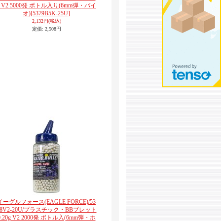
g V2 5000発 ボトル入り(6mm弾・バイ
オ)
[5379B5K-25U]
2,132円
(税込)
定価
:
2,508円
イーグルフォース(EAGLE FORCE)/53
78V2-20U/プラスチック・BBブレット
0.20g V2 2000発 ボトル入(6mm弾・ホ