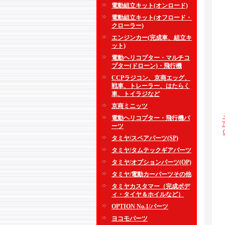
電動組立キット(オンロード)
電動組立キット(オフロード・
クローラー)
エンジンカー(完成車、組立キ
ット)
電動ヘリコプター・マルチコ
プター(ドローン)・飛行機
CCPラジコン、京商エッグ、
戦車、トレーラー、はたらく
車、トイラジなど
京商ミニッツ
電動ヘリコプター・飛行機パ
ーツ
タミヤ/スペアパーツ(SP)
タミヤ/タムテックギアパーツ
タミヤ/オプションパーツ(OP)
タミヤ/電動カーパーツその他
タミヤカスタマー（完成ボデ
ィ・タイヤ＆ホイルなど）
OPTION No.1/パーツ
ヨコモパーツ