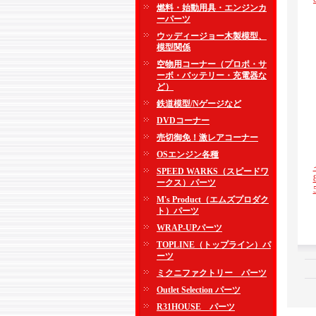
燃料・始動用具・エンジンカ
ーパーツ
ウッディージョー木製模型、
模型関係
空物用コーナー（プロポ・サ
ーボ・バッテリー・充電器な
ど）
鉄道模型/Nゲージなど
DVDコーナー
売切御免！激レアコーナー
OSエンジン各種
SPEED WARKS（スピードワ
ークス）パーツ
M's Product（エムズプロダク
ト）パーツ
WRAP-UPパーツ
TOPLINE（トップライン）パ
ーツ
ミクニファクトリー パーツ
Outlet Selection パーツ
R31HOUSE パーツ