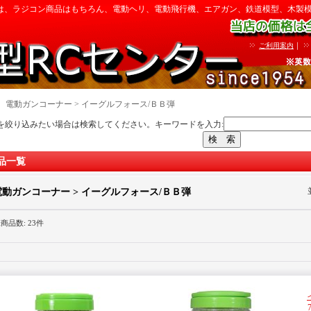
は、ラジコン商品はもちろん、電動ヘリ、電動飛行機、エアガン、鉄道模型、木製
｜
ご利用案内
｜
電動ガンコーナー > イーグルフォース/ＢＢ弾
を絞り込みたい場合は検索してください。キーワードを入力:
品一覧
電動ガンコーナー > イーグルフォース/ＢＢ弾
録商品数
:
23件