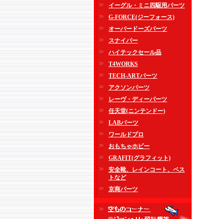
イーグル・ミニ四駆用パーツ
G-FORCE(ジーフォース)
オーバードーズパーツ
スナイパー
ハイテックセール品
T4WORKS
TECH-ARTパーツ
アクソンパーツ
レーヴ・ディーパーツ
任天堂(ニンテンドー)
LABパーツ
ワールドプロ
おもちゃホビー
GRAFIT(グラフィット)
安全靴、レインコート、ベス
トなど
京商パーツ