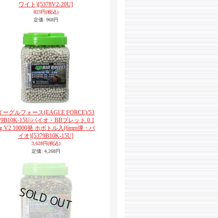
ワイト)
[5378V2-20U]
823円
(税込)
定価
:
968円
イーグルフォース(EAGLE FORCE)/53
79B10K-15U/バイオ・BBブレット 0.1
5g V2 10000発 ホボトル入(6mm弾・バ
イオ)
[5379B10K-15U]
3,628円
(税込)
定価
:
4,268円