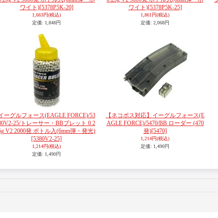
ワイト)
[5378P5K-20]
ワイト)
[5378P5K-25]
1,663円
(税込)
1,861円
(税込)
定価
:
1,848円
定価
:
2,068円
イーグルフォース(EAGLE FORCE)/53
【ネコポス対応】イーグルフォース(E
80V2-25/トレーサー・BBブレット 0.2
AGLE FORCE)/5470/BB ローダー (470
5g V2 2000発 ボトル入(6mm弾・発光)
発)
[5470]
[5380V2-25]
1,214円
(税込)
1,214円
(税込)
定価
:
1,490円
定価
:
1,490円