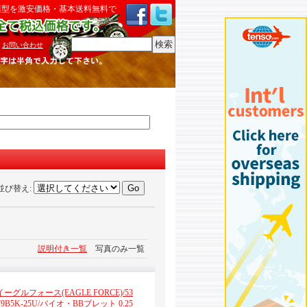
模型を激安価格・基本送料無料で
検索
:
お問い合わせ
並び替え
:
説明付き一覧
写真のみ一覧
イーグルフォース(EAGLE FORCE)/53
79B5K-25U/バイオ・BBブレット 0.25