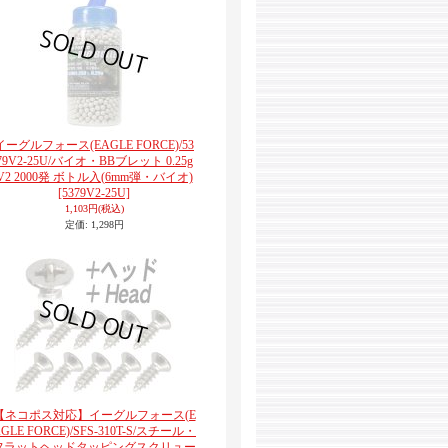
イーグルフォース(EAGLE FORCE)/53
79V2-25U/バイオ・BBブレット 0.25g
V2 2000発 ボトル入(6mm弾・バイオ)
[5379V2-25U]
1,103円
(税込)
定価
:
1,298円
【ネコポス対応】イーグルフォース(E
GLE FORCE)/SFS-310T-S/スチール・
フラットヘッドタッピングスクリュー