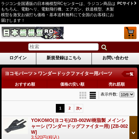
ラジコン全国通販の日本橋模型RCセンターは、ラジコン商品は
PCサイト
もちろん、電動ヘリ、電動飛行機、エアガン、鉄道模型、木製
模型を激安お値打ち価格・基本送料無料にて全国のお客様にお
届けします！
ログイン
新規登録はこちら
お問い合わせ
ヨコモパーツ > ワンダードックファイター用パーツ
一覧
おすすめ順
価格の安い順
売れ筋順
表示件数
:
1
2
次
»
YOKOMO(ヨコモ)/ZB-002W/樹脂製 メインシ
ャーシ (ワンダードッグファイター用)
[ZB-002
W]
3,520円
(税込)