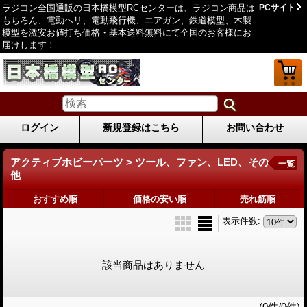
ラジコン全国通販の日本橋模型RCセンターは、ラジコン商品は
PCサイト
もちろん、電動ヘリ、電動飛行機、エアガン、鉄道模型、木製
模型を激安お値打ち価格・基本送料無料にて全国のお客様にお
届けします！
ログイン
新規登録はこちら
お問い合わせ
アクティブホビーパーツ > ツール、ファン、LED、その
一覧
他
おすすめ順
価格の安い順
売れ筋順
表示件数
:
該当商品はありません
(0件/0件)