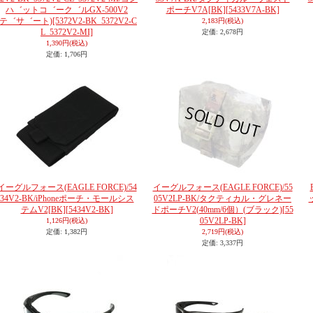
ハ゛ットコ゛ーク゛ルGX-500V2
ポーチV7A[BK]
[5433V7A-BK]
(テ゛サ゛ート)
[5372V2-BK_5372V2-C
2,183円
(税込)
L_5372V2-MI]
定価
:
2,678円
1,390円
(税込)
定価
:
1,706円
イーグルフォース(EAGLE FORCE)/54
イーグルフォース(EAGLE FORCE)/55
34V2-BK/iPhoneポーチ・モールシス
05V2LP-BK/タクティカル・グレネー
テムV2[BK]
[5434V2-BK]
ドポーチV2(40mm/6個）(ブラック)
[55
05V2LP-BK]
1,126円
(税込)
定価
:
1,382円
2,719円
(税込)
定価
:
3,337円