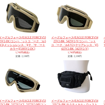
イーグルフォース(EAGLE FORCE)/53
イーグルフォース(EAGLE FORCE)/54
95V2-DC/コンハ゛ットコ゛ーク゛ル5
25V2-BK_5425V2-Y/コンハ゛ット
V2(メッシュレンス゛)[テ゛サ゛ート
コ゛ーク゛ル6 V2 (クリアレンス゛)
[5
カラー]
[5395V2-DC]
425V2-BK_5425V2-Y]
1,743円
(税込)
1,743円
(税込)
定価
:
2,138円
定価
:
2,138円
イーグルフォース(EAGLE FORCE)/53
イーグルフォース(EAGLE FORCE)/54
72V2-BK_5372V2-CL_5372V2-MI/コン
33V7A-BK/タクティカル・ウェスト