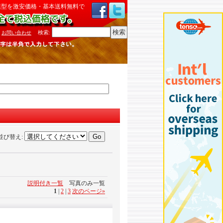
模型を激安価格・基本送料無料で
検索
:
お問い合わせ
並び替え
:
説明付き一覧
写真のみ一覧
1
|
2
|
3
次のページ
»