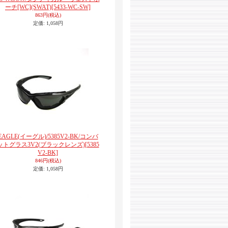
ーチ[WC](SWAT)
[5433-WC-SW]
863円
(税込)
定価
:
1,058円
EAGLE(イーグル)/5385V2-BK/コンバ
ットグラス3V2(ブラックレンズ)
[5385
V2-BK]
846円
(税込)
定価
:
1,058円