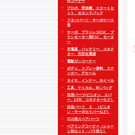
作コーナー
プロポ、受信機、スタートセ
ット、セカンドパック
フタバパーツ・サーボケース
等
サーボ、ブラシレスESC、ブ
ラシモーター用ESC、モータ
ー
充電器、バッテリー、コネク
ター、安定化電源
電動ガンコーナー
ボディ、スプレー塗料、ステ
ッカー、デカール
タイヤ、インナー、ホイール
工具、ケミカル、RCバッグ
汎用パーツ(ピニオン、スパ
ー、LED、コネクターなど）
汎用パーツ ２ （ピニオ
ン・サーボセイバーなど）
TGS用スペアパーツ
ベアリングコーナー（シャー
シ別セット・バラ売り）