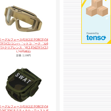
イーグルフォース(EAGLE FORCE)/54
25V3-CL/コンハ゛ットコ゛ーク゛ル6
V3 (クリアレンス゛)[CL]
[5425V3-CL]
1,743円
(税込)
定価
:
2,138円
イーグルフォース(EAGLE FORCE)/54
33-WC/SW/タクティカル・ウェストポ