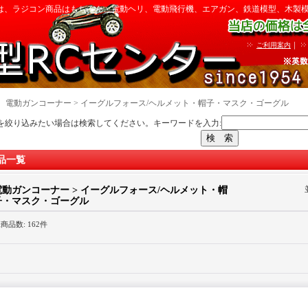
は、ラジコン商品はもちろん、電動ヘリ、電動飛行機、エアガン、鉄道模型、木製
｜
ご利用案内
｜
電動ガンコーナー > イーグルフォース/ヘルメット・帽子・マスク・ゴーグル
を絞り込みたい場合は検索してください。キーワードを入力:
品一覧
電動ガンコーナー > イーグルフォース/ヘルメット・帽
子・マスク・ゴーグル
録商品数
:
162件