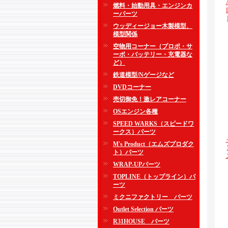
燃料・始動用具・エンジンカ
ーパーツ
ウッディージョー木製模型、
模型関係
空物用コーナー（プロポ・サ
ーボ・バッテリー・充電器な
ど）
鉄道模型/Nゲージなど
DVDコーナー
売切御免！激レアコーナー
OSエンジン各種
SPEED WARKS（スピードワ
ークス）パーツ
M's Product（エムズプロダク
ト）パーツ
WRAP-UPパーツ
TOPLINE（トップライン）パ
ーツ
ミクニファクトリー パーツ
Outlet Selection パーツ
R31HOUSE パーツ