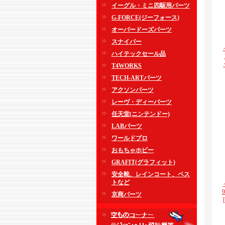
イーグル・ミニ四駆用パーツ
G-FORCE(ジーフォース)
オーバードーズパーツ
スナイパー
ハイテックセール品
T4WORKS
TECH-ARTパーツ
アクソンパーツ
レーヴ・ディーパーツ
任天堂(ニンテンドー)
LABパーツ
ワールドプロ
おもちゃホビー
GRAFIT(グラフィット)
安全靴、レインコート、ベス
トなど
京商パーツ