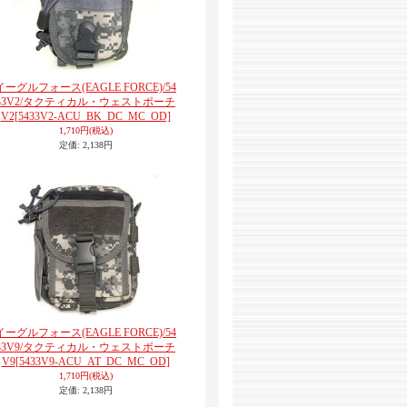
イーグルフォース(EAGLE FORCE)/54
33V2/タクティカル・ウェストポーチ
V2
[5433V2-ACU_BK_DC_MC_OD]
1,710円
(税込)
定価
:
2,138円
イーグルフォース(EAGLE FORCE)/54
33V9/タクティカル・ウェストポーチ
V9
[5433V9-ACU_AT_DC_MC_OD]
1,710円
(税込)
定価
:
2,138円