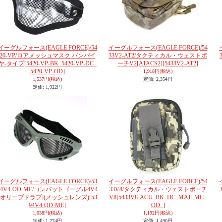
イーグルフォース(EAGLE FORCE)/54
イーグルフォース(EAGLE FORCE)/54
20-VP/ロアメッシュマスク バンパイ
33V2-AT2/タクティカル・ウェストポ
ヤ-タイプ
[5420-VP-BK_5420-VP-DC_
ーチV2[ATACS2]
[5433V2-AT2]
5420-VP-OD]
1,918円
(税込)
1,537円
(税込)
定価
:
2,354円
定価
:
1,922円
イーグルフォース(EAGLE FORCE)/53
イーグルフォース(EAGLE FORCE)/54
94V4-OD-ME/コンバットゴーグル4V4
33V8/タクティカル・ウェストポーチ
[オリーブドラブ](メッシュレンズ)
[53
V8
[5433V8-ACU_BK_DC_MAT_MC_
94V4-OD-ME]
OD_]
1,038円
(税込)
1,192円
(税込)
定価
:
1,274円
定価
:
1,490円