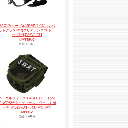
EAGLE(イーグル)/5386V2-CL/コンバ
ットグラス4V2(クリアレンズ/ストラ
ップ付)
[5386V2-CL]
1,365円
(税込)
定価
:
1,706円
イーグルフォース(EAGLE FORCE)/54
33-WC/SW/タクティカル・ウェストポ
ーチ[WC](SWAT)
[5433-WC_SW]
863円
(税込)
定価
:
1,058円