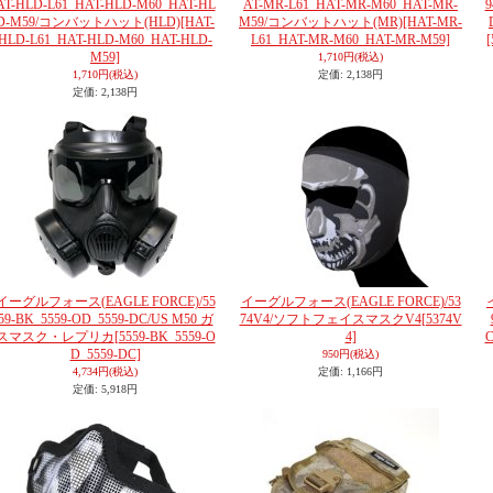
AT-HLD-L61_HAT-HLD-M60_HAT-HL
AT-MR-L61_HAT-MR-M60_HAT-MR-
9
D-M59/コンバットハット(HLD)
[HAT-
M59/コンバットハット(MR)
[HAT-MR-
HLD-L61_HAT-HLD-M60_HAT-HLD-
L61_HAT-MR-M60_HAT-MR-M59]
M59]
1,710円
(税込)
1,710円
(税込)
定価
:
2,138円
定価
:
2,138円
イーグルフォース(EAGLE FORCE)/55
イーグルフォース(EAGLE FORCE)/53
59-BK_5559-OD_5559-DC/US M50 ガ
74V4/ソフトフェイスマスクV4
[5374V
スマスク・レプリカ
[5559-BK_5559-O
4]
C
D_5559-DC]
950円
(税込)
4,734円
(税込)
定価
:
1,166円
定価
:
5,918円