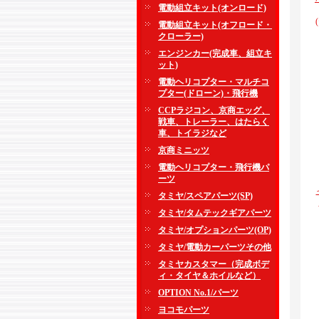
電動組立キット(オンロード)
電動組立キット(オフロード・
クローラー)
エンジンカー(完成車、組立キ
ット)
電動ヘリコプター・マルチコ
プター(ドローン)・飛行機
CCPラジコン、京商エッグ、
戦車、トレーラー、はたらく
車、トイラジなど
京商ミニッツ
電動ヘリコプター・飛行機パ
ーツ
タミヤ/スペアパーツ(SP)
タミヤ/タムテックギアパーツ
タミヤ/オプションパーツ(OP)
タミヤ/電動カーパーツその他
タミヤカスタマー（完成ボデ
ィ・タイヤ＆ホイルなど）
OPTION No.1/パーツ
ヨコモパーツ