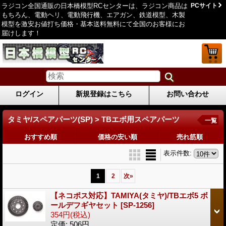
ラジコン全国通販の日本橋模型RCセンターは、ラジコン商品は
PCサイト
もちろん、電動ヘリ、電動飛行機、エアガン、鉄道模型、木製
模型を激安お値打ち価格・基本送料無料にて全国のお客様にお
届けします！
ログイン
新規登録はこちら
お問い合わせ
タミヤ/スペアパーツ(SP) > TBエボ用スペアパーツ
一覧
おすすめ順
価格の安い順
売れ筋順
表示件数
:
1
2
次
»
【ネコポス対応】TAMIYA(タミヤ)/TBエボ5 ボ
ールデフギヤセット
[SP-1256]
354円
(税込)
定価
:
506円