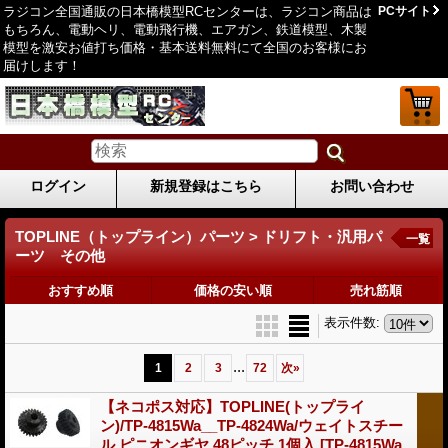
ラジコン全国通販の日本橋模型RCセンターは、ラジコン商品は
PCサイト
もちろん、電動ヘリ、電動飛行機、エアガン、鉄道模型、木製
模型を激安お値打ち価格・基本送料無料にて全国のお客様にお
届けします！
ログイン
新規登録はこちら
お問い合わせ
TOPLINE（トップライン）パーツ > ドリフト・汎用パ
一覧
ーツ その他
おすすめ順
価格の安い順
売れ筋順
表示件数
:
...
1
2
3
72
次
»
【ネコポス対応】TOPLINE(トップライ
ン)/TP-4815Wa__TP-4824Wa/ウェイトスチー
ル ピニオンギヤ 48ピッチ 1個入
[TP-4815Wa_