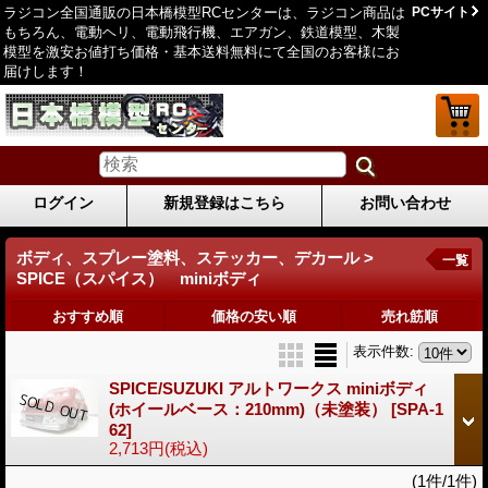
ラジコン全国通販の日本橋模型RCセンターは、ラジコン商品は
PCサイト
もちろん、電動ヘリ、電動飛行機、エアガン、鉄道模型、木製
模型を激安お値打ち価格・基本送料無料にて全国のお客様にお
届けします！
ログイン
新規登録はこちら
お問い合わせ
ボディ、スプレー塗料、ステッカー、デカール >
一覧
SPICE（スパイス） miniボディ
おすすめ順
価格の安い順
売れ筋順
表示件数
:
SPICE/SUZUKI アルトワークス miniボディ
(ホイールベース：210mm)（未塗装）
[SPA-1
62]
2,713円
(税込)
(1件/1件)