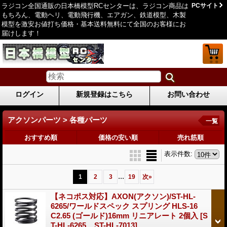
ラジコン全国通販の日本橋模型RCセンターは、ラジコン商品は
PCサイト
もちろん、電動ヘリ、電動飛行機、エアガン、鉄道模型、木製
模型を激安お値打ち価格・基本送料無料にて全国のお客様にお
届けします！
ログイン
新規登録はこちら
お問い合わせ
アクソンパーツ > 各種パーツ
一覧
おすすめ順
価格の安い順
売れ筋順
表示件数
:
...
1
2
3
19
次
»
【ネコポス対応】AXON(アクソン)/ST-HL-
6265/ワールドスペック スプリング HLS-16
C2.65 (ゴールド)16mm リニアレート 2個入
[S
T-HL-6265__ST-HL-7013]