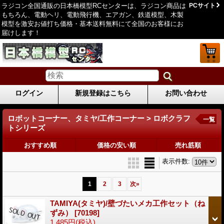
ラジコン全国通販の日本橋模型RCセンターは、ラジコン商品は
PCサイト
もちろん、電動ヘリ、電動飛行機、エアガン、鉄道模型、木製
模型を激安お値打ち価格・基本送料無料にて全国のお客様にお
届けします！
ログイン
新規登録はこちら
お問い合わせ
ロボットコーナー、タミヤ/工作コーナー > ロボクラフ
一覧
トシリーズ
おすすめ順
価格の安い順
売れ筋順
表示件数
:
1
2
3
次
»
TAMIYA(タミヤ)/壁づたいメカ工作セット（ね
ずみ）
[70198]
1,485円
(税込)