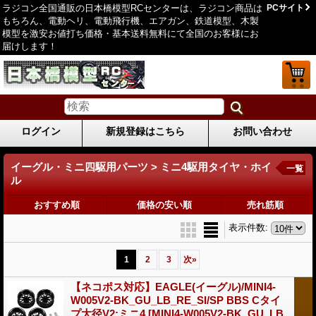
ラジコン全国通販の日本橋模型RCセンターは、ラジコン商品は
PCサイト
もちろん、電動ヘリ、電動飛行機、エアガン、鉄道模型、木製
模型を激安お値打ち価格・基本送料無料にて全国のお客様にお
届けします！
ログイン
新規登録はこちら
お問い合わせ
イーグル・ミニ四駆用パーツ > ミニ4駆用タイヤ・ホイ
一覧
ル
おすすめ順
価格の安い順
売れ筋順
表示件数
:
1
2
3
次
»
【ネコポス対応】EAGLE(イーグル)/MINI4-
W005V2-BK_GU_LB_RE_SI/SP BBS Cタイ
プ大径V2:ミニ4
[MINI4-W005V2-BK_GU_LB_