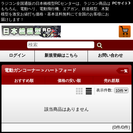
ラジコン全国通販の日本橋模型RCセンターは、ラジコン商品は
PCサイト
もちろん、電動ヘリ、電動飛行機、エアガン、鉄道模型、木製
模型を激安お値打ち価格・基本送料無料にて全国のお客様にお
届けします！
ログイン
新規登録はこちら
お問い合わせ
電動ガンコーナー > ハートフォード
一覧
おすすめ順
価格の安い順
売れ筋順
表示件数
:
該当商品はありません
(0件/0件)