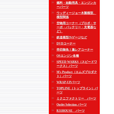
燃料・始動用具・エンジンカ
ーパーツ
ウッディージョー木製模型、
模型関係
空物用コーナー（プロポ・サ
ーボ・バッテリー・充電器な
ど）
鉄道模型/Nゲージなど
DVDコーナー
売切御免！激レアコーナー
OSエンジン各種
SPEED WARKS（スピードワ
ークス）パーツ
M's Product（エムズプロダク
ト）パーツ
WRAP-UPパーツ
TOPLINE（トップライン）パ
ーツ
ミクニファクトリー パーツ
Outlet Selection パーツ
R31HOUSE パーツ