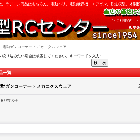
は、ラジコン商品はもちろん、電動ヘリ、電動飛行機、エアガン、鉄道模型、木製
｜
ご利用案内
｜
電動ガンコーナー > メカニクスウェア
を絞り込みたい場合は検索してください。キーワードを入力:
品一覧
電動ガンコーナー > メカニクスウェア
録商品数
:
0件