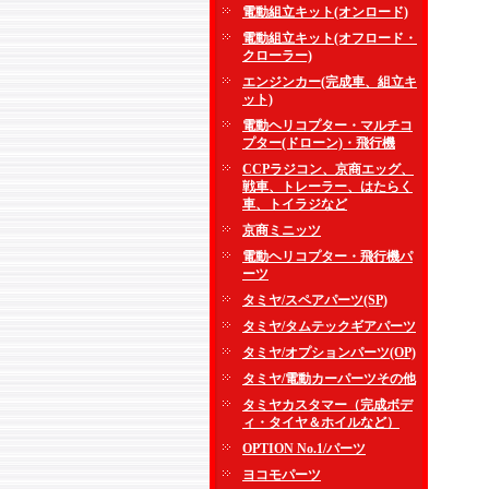
電動組立キット(オンロード)
電動組立キット(オフロード・
クローラー)
エンジンカー(完成車、組立キ
ット)
電動ヘリコプター・マルチコ
プター(ドローン)・飛行機
CCPラジコン、京商エッグ、
戦車、トレーラー、はたらく
車、トイラジなど
京商ミニッツ
電動ヘリコプター・飛行機パ
ーツ
タミヤ/スペアパーツ(SP)
タミヤ/タムテックギアパーツ
タミヤ/オプションパーツ(OP)
タミヤ/電動カーパーツその他
タミヤカスタマー（完成ボデ
ィ・タイヤ＆ホイルなど）
OPTION No.1/パーツ
ヨコモパーツ