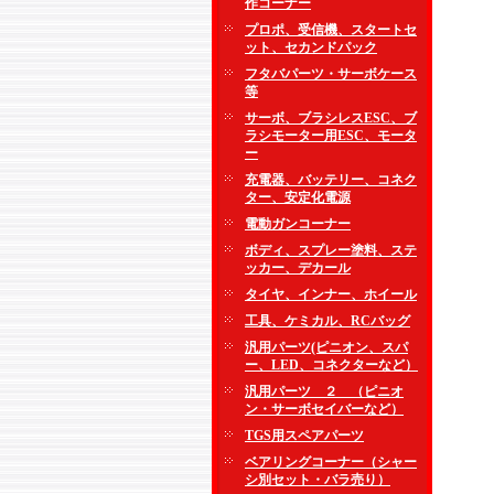
作コーナー
プロポ、受信機、スタートセ
ット、セカンドパック
フタバパーツ・サーボケース
等
サーボ、ブラシレスESC、ブ
ラシモーター用ESC、モータ
ー
充電器、バッテリー、コネク
ター、安定化電源
電動ガンコーナー
ボディ、スプレー塗料、ステ
ッカー、デカール
タイヤ、インナー、ホイール
工具、ケミカル、RCバッグ
汎用パーツ(ピニオン、スパ
ー、LED、コネクターなど）
汎用パーツ ２ （ピニオ
ン・サーボセイバーなど）
TGS用スペアパーツ
ベアリングコーナー（シャー
シ別セット・バラ売り）