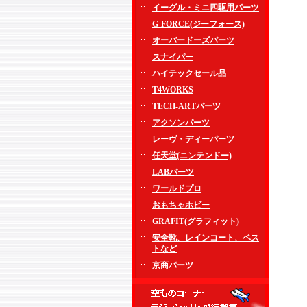
イーグル・ミニ四駆用パーツ
G-FORCE(ジーフォース)
オーバードーズパーツ
スナイパー
ハイテックセール品
T4WORKS
TECH-ARTパーツ
アクソンパーツ
レーヴ・ディーパーツ
任天堂(ニンテンドー)
LABパーツ
ワールドプロ
おもちゃホビー
GRAFIT(グラフィット)
安全靴、レインコート、ベス
トなど
京商パーツ