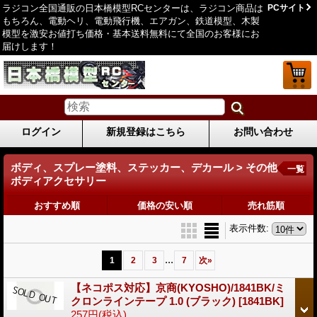
ラジコン全国通販の日本橋模型RCセンターは、ラジコン商品は
PCサイト
もちろん、電動ヘリ、電動飛行機、エアガン、鉄道模型、木製
模型を激安お値打ち価格・基本送料無料にて全国のお客様にお
届けします！
ログイン
新規登録はこちら
お問い合わせ
ボディ、スプレー塗料、ステッカー、デカール > その他
一覧
ボディアクセサリー
おすすめ順
価格の安い順
売れ筋順
表示件数
:
...
1
2
3
7
次
»
【ネコポス対応】京商(KYOSHO)/1841BK/ミ
クロンラインテープ 1.0 (ブラック)
[1841BK]
257円
(税込)