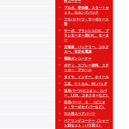
作コーナー
プロポ、受信機、スタートセ
ット、セカンドパック
フタバパーツ・サーボケース
等
サーボ、ブラシレスESC、ブ
ラシモーター用ESC、モータ
ー
充電器、バッテリー、コネク
ター、安定化電源
電動ガンコーナー
ボディ、スプレー塗料、ステ
ッカー、デカール
タイヤ、インナー、ホイール
工具、ケミカル、RCバッグ
汎用パーツ(ピニオン、スパ
ー、LED、コネクターなど）
汎用パーツ ２ （ピニオ
ン・サーボセイバーなど）
TGS用スペアパーツ
ベアリングコーナー（シャー
シ別セット・バラ売り）