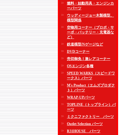
燃料・始動用具・エンジンカ
ーパーツ
ウッディージョー木製模型、
模型関係
空物用コーナー（プロポ・サ
ーボ・バッテリー・充電器な
ど）
鉄道模型/Nゲージなど
DVDコーナー
売切御免！激レアコーナー
OSエンジン各種
SPEED WARKS（スピードワ
ークス）パーツ
M's Product（エムズプロダク
ト）パーツ
WRAP-UPパーツ
TOPLINE（トップライン）パ
ーツ
ミクニファクトリー パーツ
Outlet Selection パーツ
R31HOUSE パーツ