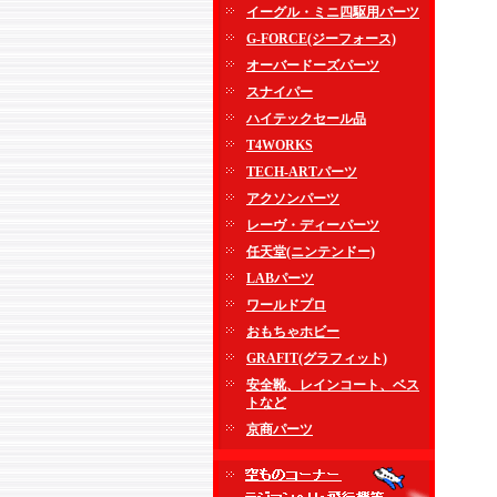
イーグル・ミニ四駆用パーツ
G-FORCE(ジーフォース)
オーバードーズパーツ
スナイパー
ハイテックセール品
T4WORKS
TECH-ARTパーツ
アクソンパーツ
レーヴ・ディーパーツ
任天堂(ニンテンドー)
LABパーツ
ワールドプロ
おもちゃホビー
GRAFIT(グラフィット)
安全靴、レインコート、ベス
トなど
京商パーツ