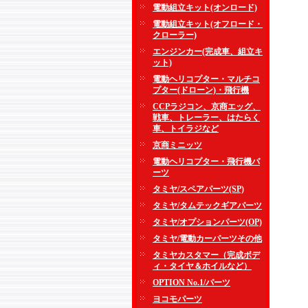
電動組立キット(オンロード)
電動組立キット(オフロード・
クローラー)
エンジンカー(完成車、組立キ
ット)
電動ヘリコプター・マルチコ
プター(ドローン)・飛行機
CCPラジコン、京商エッグ、
戦車、トレーラー、はたらく
車、トイラジなど
京商ミニッツ
電動ヘリコプター・飛行機パ
ーツ
タミヤ/スペアパーツ(SP)
タミヤ/タムテックギアパーツ
タミヤ/オプションパーツ(OP)
タミヤ/電動カーパーツその他
タミヤカスタマー（完成ボデ
ィ・タイヤ＆ホイルなど）
OPTION No.1/パーツ
ヨコモパーツ