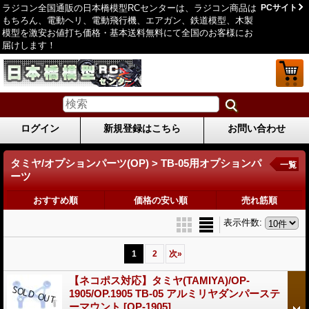
ラジコン全国通販の日本橋模型RCセンターは、ラジコン商品は
PCサイト
もちろん、電動ヘリ、電動飛行機、エアガン、鉄道模型、木製
模型を激安お値打ち価格・基本送料無料にて全国のお客様にお
届けします！
ログイン
新規登録はこちら
お問い合わせ
タミヤ/オプションパーツ(OP) > TB-05用オプションパ
一覧
ーツ
おすすめ順
価格の安い順
売れ筋順
表示件数
:
1
2
次
»
【ネコポス対応】タミヤ(TAMIYA)/OP-
1905/OP.1905 TB-05 アルミリヤダンパーステ
ーマウント
[OP-1905]