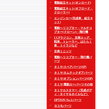
電動組立キット(オンロード)
電動組立キット(オフロード・
クローラー)
エンジンカー(完成車、組立キ
ット)
電動ヘリコプター・マルチコ
プター(ドローン)・飛行機
CCPラジコン、京商エッグ、
戦車、トレーラー、はたらく
車、トイラジなど
京商ミニッツ
電動ヘリコプター・飛行機パ
ーツ
タミヤ/スペアパーツ(SP)
タミヤ/タムテックギアパーツ
タミヤ/オプションパーツ(OP)
タミヤ/電動カーパーツその他
タミヤカスタマー（完成ボデ
ィ・タイヤ＆ホイルなど）
OPTION No.1/パーツ
ヨコモパーツ