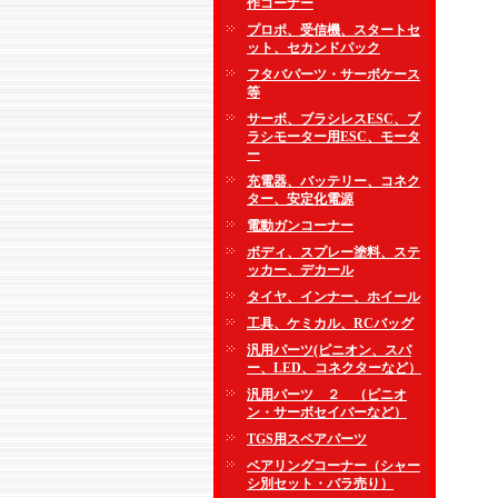
作コーナー
プロポ、受信機、スタートセ
ット、セカンドパック
フタバパーツ・サーボケース
等
サーボ、ブラシレスESC、ブ
ラシモーター用ESC、モータ
ー
充電器、バッテリー、コネク
ター、安定化電源
電動ガンコーナー
ボディ、スプレー塗料、ステ
ッカー、デカール
タイヤ、インナー、ホイール
工具、ケミカル、RCバッグ
汎用パーツ(ピニオン、スパ
ー、LED、コネクターなど）
汎用パーツ ２ （ピニオ
ン・サーボセイバーなど）
TGS用スペアパーツ
ベアリングコーナー（シャー
シ別セット・バラ売り）