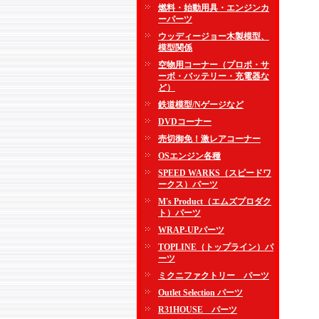
燃料・始動用具・エンジンカ
ーパーツ
ウッディージョー木製模型、
模型関係
空物用コーナー（プロポ・サ
ーボ・バッテリー・充電器な
ど）
鉄道模型/Nゲージなど
DVDコーナー
売切御免！激レアコーナー
OSエンジン各種
SPEED WARKS（スピードワ
ークス）パーツ
M's Product（エムズプロダク
ト）パーツ
WRAP-UPパーツ
TOPLINE（トップライン）パ
ーツ
ミクニファクトリー パーツ
Outlet Selection パーツ
R31HOUSE パーツ