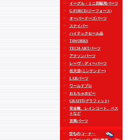
イーグル・ミニ四駆用パーツ
G-FORCE(ジーフォース)
オーバードーズパーツ
スナイパー
ハイテックセール品
T4WORKS
TECH-ARTパーツ
アクソンパーツ
レーヴ・ディーパーツ
任天堂(ニンテンドー)
LABパーツ
ワールドプロ
おもちゃホビー
GRAFIT(グラフィット)
安全靴、レインコート、ベス
トなど
京商パーツ