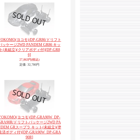
YOKOMO(ヨコモ)/DP-GR86/ドリフト
パッケージ2WD PANDEM GR86 キッ
ト(未組立)(クリアボディ付)
[DP-GR8
6]
27,863円
(税込)
定価
:
32,780円
YOKOMO(ヨコモ)/DP-GRA90W_DP-
GRA90R/ドリフトパッケージ2WD PA
NDEM GRスープラ キット(未組立)(塗
装済ボディ付)
[DP-GRA90W_DP-GRA
90R]