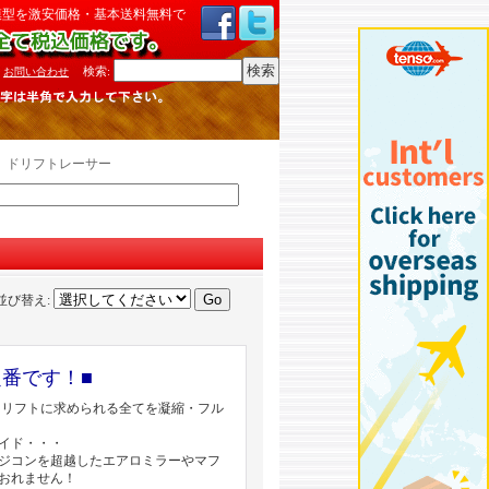
模型を激安価格・基本送料無料で
検索
:
お問い合わせ
ト、ドリフトレーサー
並び替え
:
》
番です！■
ドリフトに求められる全てを凝縮・フル
イド・・・
ジコンを超越したエアロミラーやマフ
おれません！