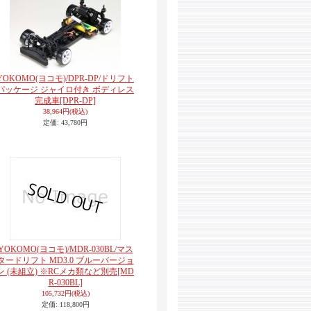
YOKOMO(ヨコモ)/DPR-DP/ドリフト
パッケージ ジャイロ付き ボディレス
完成車
[DPR-DP]
38,964円
(税込)
定価
:
43,780円
YOKOMO(ヨコモ)/MDR-030BL/マス
タードリフト MD3.0 ブルーバージョ
ン (未組立) ※RCメカ類など別売
[MD
R-030BL]
105,732円
(税込)
定価
:
118,800円