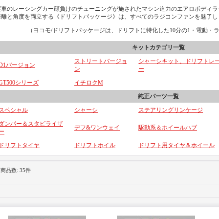
実車のレーシングカー顔負けのチューニングが施されたマシン迫力のエアロボディラ
距離と角度を両立する《ドリフトパッケージ》は、すべてのラジコンファンを魅了し
（ヨコモ/ドリフトパッケージは、ドリフトに特化した10分の1・電動・
キットカテゴリ一覧
ストリートバージョ
シャーシキット、ドリフトレ
D1バージョン
ン
ー
GT500シリーズ
イチロクM
純正パーツ一覧
スペシャル
シャーシ
ステアリングリンケージ
ダンパー＆スタビライザ
デフ&ワンウェイ
駆動系＆ホイールハブ
ー
ドリフトタイヤ
ドリフトホイル
ドリフト用タイヤ＆ホイール
録商品数
:
35件