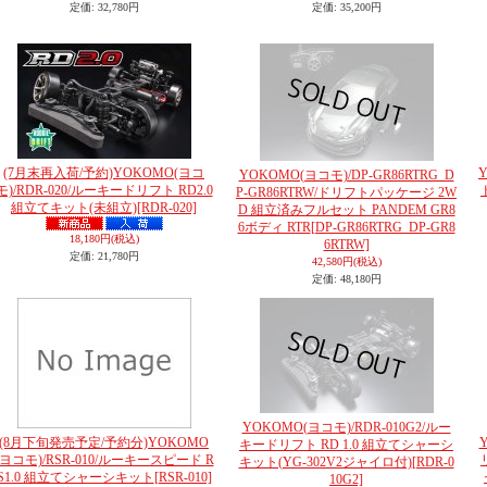
定価
:
32,780円
定価
:
35,200円
(7月末再入荷/予約)YOKOMO(ヨコ
YOKOMO(ヨコモ)/DP-GR86RTRG_D
モ)/RDR-020/ルーキードリフト RD2.0
P-GR86RTRW/ドリフトパッケージ 2W
組立てキット(未組立)
[RDR-020]
D 組立済みフルセット PANDEM GR8
6ボディ RTR
[DP-GR86RTRG_DP-GR8
18,180円
(税込)
6RTRW]
定価
:
21,780円
42,580円
(税込)
定価
:
48,180円
YOKOMO(ヨコモ)/RDR-010G2/ルー
(8月下旬発売予定/予約分)YOKOMO
キードリフト RD 1.0 組立てシャーシ
(ヨコモ)/RSR-010/ルーキースピード R
キット(YG-302V2ジャイロ付)
[RDR-0
S1.0 組立てシャーシキット
[RSR-010]
10G2]