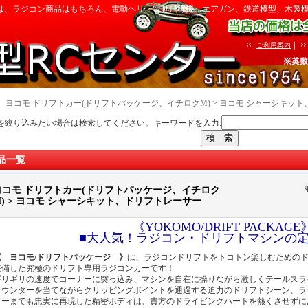
は、ラジコン商品はもちろん、電動ヘリ、電動飛行機、エアガン、鉄道模型、木製
｜
ご利用案内
｜
ヨコモ ドリフトカー(ドリフトパッケージ、イチロクM) > ヨコモ シャーシキッ
を絞り込みたい場合は検索してください。キーワードを入力:
品一覧
ヨコモ ドリフトカー(ドリフトパッケージ、イチロク
M) > ヨコモ シャーシキット、ドリフトレーサー
《YOKOMO/DRIFT PACKAGE
■大人気！ラジコン・ドリフトマシンの定
《 ヨコモ/ドリフトパッケージ 》
は、ラジコンドリフトをトコトン楽しむための
装備した究極のドリフト専用ラジコンカーです！
ギリギリの速度でコーナーに突っ込み、マシンを自在に操りながら激しくテールスラ
カウンターを当てながらクリッピングポイントを通過する迫力のドリフトシーン、ラ
ラーまでも忠実に再現した精密ボディは、貴方のドライビングハートを熱くさせずに