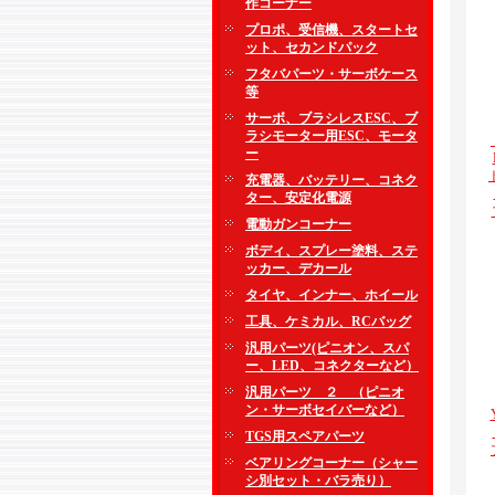
作コーナー
プロポ、受信機、スタートセ
ット、セカンドパック
フタバパーツ・サーボケース
等
サーボ、ブラシレスESC、ブ
ラシモーター用ESC、モータ
ー
充電器、バッテリー、コネク
ター、安定化電源
電動ガンコーナー
ボディ、スプレー塗料、ステ
ッカー、デカール
タイヤ、インナー、ホイール
工具、ケミカル、RCバッグ
汎用パーツ(ピニオン、スパ
ー、LED、コネクターなど）
汎用パーツ ２ （ピニオ
ン・サーボセイバーなど）
TGS用スペアパーツ
ベアリングコーナー（シャー
シ別セット・バラ売り）