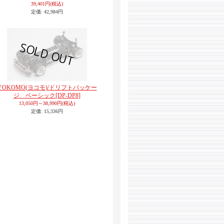
39,401円
(税込)
定価
:
42,984円
YOKOMO(ヨコモ)/ドリフトパッケー
ジ ベーシック
[DP-DP8]
13,050円～38,990円
(税込)
定価
:
15,336円