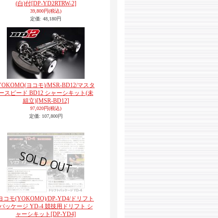
(白)付
[DP-YD2RTRW-2]
39,800円
(税込)
定価
:
48,180円
YOKOMO(ヨコモ)/MSR-BD12/マスタ
ースピード BD12 シャーシキット(未
組立)
[MSR-BD12]
97,020円
(税込)
定価
:
107,800円
ヨコモ(YOKOMO)/DP-YD4/ドリフト
パッケージ YD-4 競技用ドリフト シ
ャーシキット
[DP-YD4]