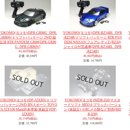
YOKOMO(ヨコモ)/DPR-GR86G_DPR-
YOKOMO(ヨコモ)/DPR-RZ34BL_DPR
GR86W/ドリフトパッケージ 2WD 組
-RZ34R/ドリフトパッケージ RTR PAN
立済 RTR PANDEM GR86
[DPR-GR86
DEM NISSAN フェアレディZ (RZ34)
G_DPR-GR86W]
ジャイロ付完成車
[DPR-RZ34BL_DPR
-RZ34R]
43,362円
(税込)
定価
:
48,180円
49,302円
(税込)
定価
:
54,780円
YOKOMO(ヨコモ)/DP-JZXBN/ドリフ
YOKOMO(ヨコモ)/MDR-030/マスタ
トパッケージ2WD BNスポーツ TOYO
ードリフト MD3.0 ブラックバージョ
TA JZX100 MarkII(未塗装/未組立)
[DP-
ン (未組立) ※RCメカ類など別売
[MD
JZXBN]
R-030]
29,174円
(税込)
105,732円
(税込)
定価
:
32,780円
定価
:
118,800円