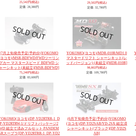
25,542円
(税込)
29,502円
(税込)
定価
:
28,380円
定価
:
32,780円
(7月上旬発売予定/予約分)YOKOMO
YOKOMO(ヨコモ)/MDR-010R/MD1.0
(ヨコモ)/MSR-BDFWD/FWDツーリン
マスタードリフト シャーシキット(レ
グカー マスタースピード BDFWD シ
ッドバージョン) (未組立)
[MDR-010R]
ャーシキット(未組立)
[MSR-BDFWD]
98,802円
(税込)
75,240円
(税込)
定価
:
109,780円
定価
:
83,600円
YOKOMO(ヨコモ)/DP-YD2RTRR-1_D
(6月下旬発売予定/予約分)YOKOMO
P-YD2RTRW-1/ドリフトパッケージ2
(ヨコモ)/DP-YD2SAB/YD-2SX 組立済
WD 組立て済みフルセット PANDEM
シャーシキット(ブラック)
[DP-YD2S
GRスープラ
[DP-YD2RTRR-1_DP-YD2
AB]