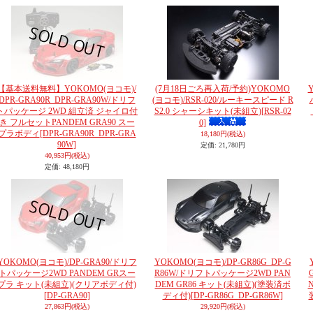
【基本送料無料】YOKOMO(ヨコモ)/
(7月18日ごろ再入荷/予約)YOKOMO
DPR-GRA90R_DPR-GRA90W/ドリフ
(ヨコモ)/RSR-020/ルーキースピード R
トパッケージ 2WD 組立済 ジャイロ付
S2.0 シャーシキット(未組立)
[RSR-02
き フルセットPANDEM GRA90 スー
0]
プラボディ
[DPR-GRA90R_DPR-GRA
18,180円
(税込)
90W]
定価
:
21,780円
40,953円
(税込)
定価
:
48,180円
YOKOMO(ヨコモ)/DP-GRA90/ドリフ
YOKOMO(ヨコモ)/DP-GR86G_DP-G
トパッケージ2WD PANDEM GRスー
R86W/ドリフトパッケージ2WD PAN
プラ キット(未組立)(クリアボディ付)
DEM GR86 キット(未組立)(塗装済ボ
[DP-GRA90]
ディ付)
[DP-GR86G_DP-GR86W]
27,863円
(税込)
29,920円
(税込)