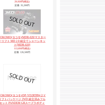
29,920円
(税込)
定価
:
35,200円
YOKOMO(ヨコモ)/MDR-020/マスター
ドリフト MD 2.0 組立てシャーシキッ
ト
[MDR-020]
113,850円
(税込)
定価
:
126,500円
YOKOMO(ヨコモ)/DP-YD2RTRW-2/ド
リフトパッケージ 2WD 組立済みフル
セット PANDEM GRスープラボディ