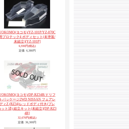
YOKOMO(ヨコモ)/YZ-101P/YZ-870C
用プロテック4 ボディセット(未塗装/
未組立)
[YZ-101P]
6,930円
(税込)
定価
:
6,380円
YOKOMO(ヨコモ)/DP-RZ34R/ドリフ
トパッケージ2WD NISSAN フェアレ
ディZ (RZ34)レッドボディ付き(プレ
カット済) 組立キット(未組立)
[DP-RZ3
4R]
32,670円
(税込)
定価
:
36,300円