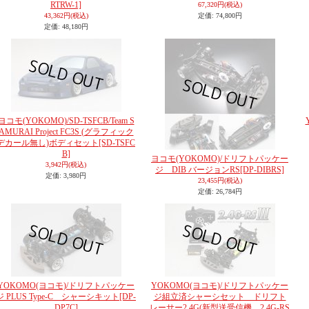
RTRW-1]
67,320円
(税込)
43,362円
(税込)
定価
:
74,800円
定価
:
48,180円
ヨコモ(YOKOMO)/SD-TSFCB/Team S
AMURAI Project FC3S (グラフィック
デカール無し)ボディセット
[SD-TSFC
B]
ヨコモ(YOKOMO)/ドリフトパッケー
3,942円
(税込)
ジ DIB バージョンRS
[DP-DIBRS]
定価
:
3,980円
23,455円
(税込)
定価
:
26,784円
YOKOMO(ヨコモ)/ドリフトパッケー
YOKOMO(ヨコモ)/ドリフトパッケー
ジ PLUS Type-C シャーシキット
[DP-
ジ組立済シャーシセット ドリフト
DP7C]
レーサー2.4G(新型送受信機 2.4G-RS