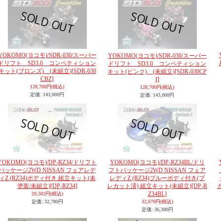
YOKOMO(ヨコモ)/SDR-030/スーパー
YOKOMO(ヨコモ)/SDR-030/スーパー
ドリフト SD3.0 コンペティション
ドリフト SD3.0 コンペティション
キット(ブロンズ) (未組立)
[SDR-030
キット(ピンク) (未組立)
[SDR-030CP
CBZ]
I]
128,700円
(税込)
128,700円
(税込)
定価
:
143,000円
定価
:
143,000円
YOKOMO(ヨコモ)/DP-RZ34/ドリフト
YOKOMO(ヨコモ)/DP-RZ34BL/ドリ
パッケージ2WD NISSAN フェアレデ
フトパッケージ2WD NISSAN フェア
ィZ (RZ34)ボディ付き 組立キット(未
レディZ (RZ34)ブルーボディ付き(プ
塗装/未組立)
[DP-RZ34]
レカット済) 組立キット(未組立)
[DP-R
Z34BL]
29,502円
(税込)
定価
:
32,780円
32,670円
(税込)
定価
:
36,300円