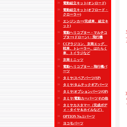
電動組立キット(オンロード)
電動組立キット(オフロード・
クローラー)
エンジンカー(完成車、組立キ
ット)
電動ヘリコプター・マルチコ
プター(ドローン)・飛行機
CCPラジコン、京商エッグ、
戦車、トレーラー、はたらく
車、トイラジなど
京商ミニッツ
電動ヘリコプター・飛行機パ
ーツ
タミヤ/スペアパーツ(SP)
タミヤ/タムテックギアパーツ
タミヤ/オプションパーツ(OP)
タミヤ/電動カーパーツその他
タミヤカスタマー（完成ボデ
ィ・タイヤ＆ホイルなど）
OPTION No.1/パーツ
ヨコモパーツ