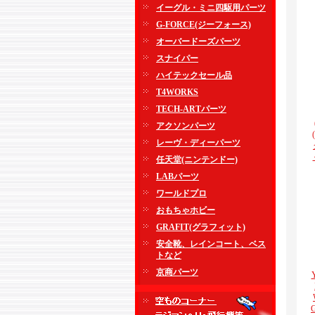
イーグル・ミニ四駆用パーツ
G-FORCE(ジーフォース)
オーバードーズパーツ
スナイパー
ハイテックセール品
T4WORKS
TECH-ARTパーツ
アクソンパーツ
レーヴ・ディーパーツ
任天堂(ニンテンドー)
LABパーツ
ワールドプロ
おもちゃホビー
GRAFIT(グラフィット)
安全靴、レインコート、ベス
トなど
京商パーツ