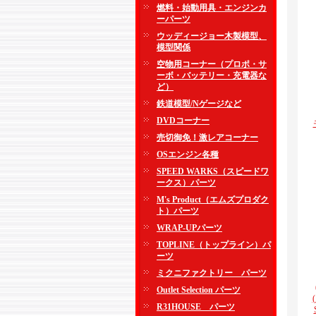
燃料・始動用具・エンジンカ
ーパーツ
ウッディージョー木製模型、
模型関係
空物用コーナー（プロポ・サ
ーボ・バッテリー・充電器な
ど）
鉄道模型/Nゲージなど
DVDコーナー
売切御免！激レアコーナー
OSエンジン各種
SPEED WARKS（スピードワ
ークス）パーツ
M's Product（エムズプロダク
ト）パーツ
WRAP-UPパーツ
TOPLINE（トップライン）パ
ーツ
ミクニファクトリー パーツ
Outlet Selection パーツ
R31HOUSE パーツ