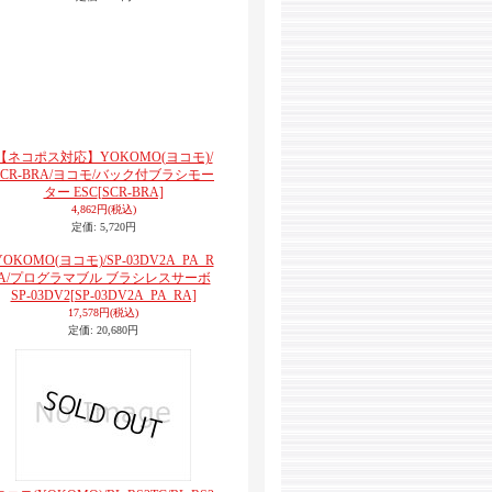
【ネコポス対応】YOKOMO(ヨコモ)/
SCR-BRA/ヨコモ/バック付ブラシモー
ター ESC
[SCR-BRA]
4,862円
(税込)
定価
:
5,720円
YOKOMO(ヨコモ)/SP-03DV2A_PA_R
A/プログラマブル ブラシレスサーボ
SP-03DV2
[SP-03DV2A_PA_RA]
17,578円
(税込)
定価
:
20,680円