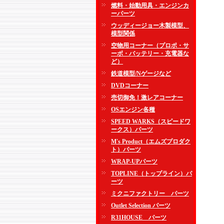
燃料・始動用具・エンジンカ
ーパーツ
ウッディージョー木製模型、
模型関係
空物用コーナー（プロポ・サ
ーボ・バッテリー・充電器な
ど）
鉄道模型/Nゲージなど
DVDコーナー
売切御免！激レアコーナー
OSエンジン各種
SPEED WARKS（スピードワ
ークス）パーツ
M's Product（エムズプロダク
ト）パーツ
WRAP-UPパーツ
TOPLINE（トップライン）パ
ーツ
ミクニファクトリー パーツ
Outlet Selection パーツ
R31HOUSE パーツ