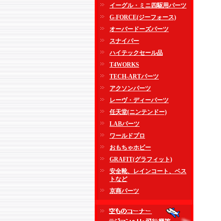
イーグル・ミニ四駆用パーツ
G-FORCE(ジーフォース)
オーバードーズパーツ
スナイパー
ハイテックセール品
T4WORKS
TECH-ARTパーツ
アクソンパーツ
レーヴ・ディーパーツ
任天堂(ニンテンドー)
LABパーツ
ワールドプロ
おもちゃホビー
GRAFIT(グラフィット)
安全靴、レインコート、ベス
トなど
京商パーツ