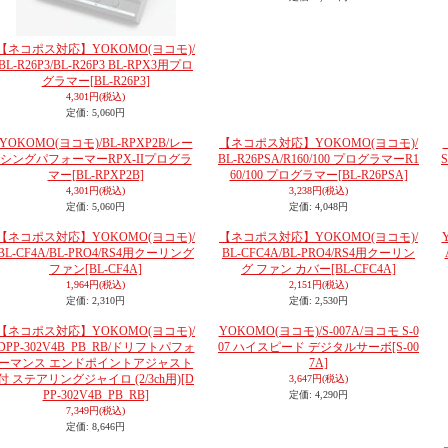
【ネコポス対応】YOKOMO(ヨコモ)/
BL-R26P3/BL-R26P3 BL-RPX3用プロ
グラマー
[BL-R26P3]
4,301円
(税込)
定価
:
5,060円
YOKOMO(ヨコモ)/BL-RPXP2B/レー
【ネコポス対応】YOKOMO(ヨコモ)/
シングパフォーマーRPX-IIプログラ
BL-R26PSA/R160/100 プログラマーR1
マー
[BL-RPXP2B]
60/100 プログラマー
[BL-R26PSA]
4,301円
(税込)
3,238円
(税込)
定価
:
5,060円
定価
:
4,048円
【ネコポス対応】YOKOMO(ヨコモ)/
【ネコポス対応】YOKOMO(ヨコモ)/
BL-CF4A/BL-PRO4/RS4用クーリング
BL-CFC4A/BL-PRO4/RS4用クーリン
ファン
[BL-CF4A]
グ ファン カバー
[BL-CFC4A]
1,964円
(税込)
2,151円
(税込)
定価
:
2,310円
定価
:
2,530円
【ネコポス対応】YOKOMO(ヨコモ)/
YOKOMO(ヨコモ)/S-007A/ヨコモ S-0
DPP-302V4B_PB_RB/ドリフトパフォ
07 ハイスピード デジタルサーボ
[S-00
ーマンス エンドポイントアジャスト
7A]
付 ステアリングジャイロ (2/3ch用)
[D
3,647円
(税込)
PP-302V4B_PB_RB]
定価
:
4,290円
7,349円
(税込)
定価
:
8,646円