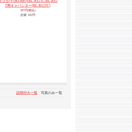
ヨコモ(YOKOMO)/BL-RS2TC/BL-RS2
T用キャパシター
[BL-RS2TC]
397円
(税込)
定価
:
432円
説明付き一覧
写真のみ一覧