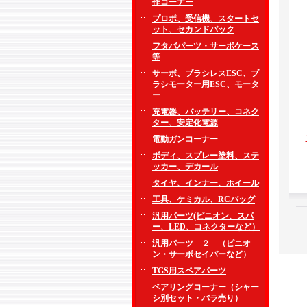
作コーナー
プロポ、受信機、スタートセ
ット、セカンドパック
フタバパーツ・サーボケース
等
サーボ、ブラシレスESC、ブ
ラシモーター用ESC、モータ
ー
充電器、バッテリー、コネク
ター、安定化電源
電動ガンコーナー
ボディ、スプレー塗料、ステ
ッカー、デカール
タイヤ、インナー、ホイール
工具、ケミカル、RCバッグ
汎用パーツ(ピニオン、スパ
ー、LED、コネクターなど）
汎用パーツ ２ （ピニオ
ン・サーボセイバーなど）
TGS用スペアパーツ
ベアリングコーナー（シャー
シ別セット・バラ売り）