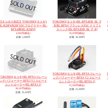
【ネコポス対応】YOKOMO(ヨコモ)/
YOKOMO(ヨコモ)/BL-RPX4DB_BL_P
BL-R26P4/R26P ESCプログラマー BL-
_R/BL-RPX4 ブラシレスESC ドリフト
RPX4用
[BL-R26P4]
スペック
[BL-RPX4DB_BL_P_R]
4,301円
(税込)
32,670円
(税込)
定価
:
5,060円
定価
:
36,300円
YOKOMO(ヨコモ)/BL-RPXS-1/レーシ
YOKOMO(ヨコモ)/BL-RPX3-1/レーシ
ングパフォーマー RPXS V2 スピード
ングパフォーマー RPX3 V2 スピード
コントローラー
[BL-RPXS-1]
コントローラー
[BL-RPX3-1]
21,505円
(税込)
30,107円
(税込)
定価
:
25,300円
定価
:
35,420円