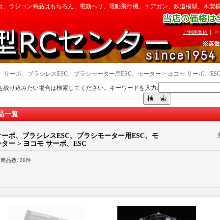
は、ラジコン商品はもちろん、電動ヘリ、電動飛行機、エアガン、鉄道模型、木製
｜
ご利用案内
｜
サーボ、ブラシレスESC、ブラシモーター用ESC、モーター > ヨコモ サーボ、ES
を絞り込みたい場合は検索してください。キーワードを入力:
品一覧
サーボ、ブラシレスESC、ブラシモーター用ESC、モ
ター > ヨコモ サーボ、ESC
録商品数
:
26件