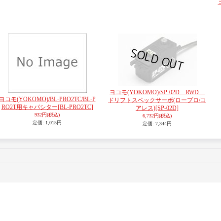
ヨコモ(YOKOMO)/SP-02D RWD
ヨコモ(YOKOMO)/BL-PRO2TC/BL-P
ドリフトスペックサーボ(ロープロ/コ
RO2T用キャパシター
[BL-PRO2TC]
アレス)
[SP-02D]
932円
(税込)
6,732円
(税込)
定価
:
1,015円
定価
:
7,344円