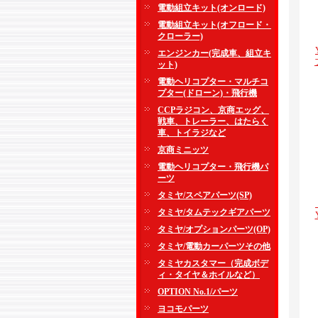
電動組立キット(オンロード)
電動組立キット(オフロード・
クローラー)
エンジンカー(完成車、組立キ
ット)
電動ヘリコプター・マルチコ
プター(ドローン)・飛行機
CCPラジコン、京商エッグ、
戦車、トレーラー、はたらく
車、トイラジなど
京商ミニッツ
電動ヘリコプター・飛行機パ
ーツ
タミヤ/スペアパーツ(SP)
タミヤ/タムテックギアパーツ
タミヤ/オプションパーツ(OP)
タミヤ/電動カーパーツその他
タミヤカスタマー（完成ボデ
ィ・タイヤ＆ホイルなど）
OPTION No.1/パーツ
ヨコモパーツ