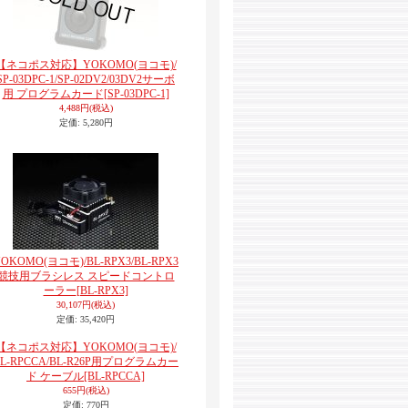
【ネコポス対応】YOKOMO(ヨコモ)/
SP-03DPC-1/SP-02DV2/03DV2サーボ
用 プログラムカード
[SP-03DPC-1]
4,488円
(税込)
定価
:
5,280円
OKOMO(ヨコモ)/BL-RPX3/BL-RPX3
競技用ブラシレス スピードコントロ
ーラー
[BL-RPX3]
30,107円
(税込)
定価
:
35,420円
【ネコポス対応】YOKOMO(ヨコモ)/
BL-RPCCA/BL-R26P用プログラムカー
ド ケーブル
[BL-RPCCA]
655円
(税込)
定価
:
770円