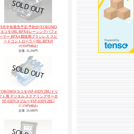
(8月中旬発売予定/予約分)YOKOMO
(ヨコモ)/BL-RPX4/レーシングパフォ
ーマー RPX4 競技用ブラシレス スピ
ードコントローラー
[BL-RPX4]
29,920円
(税込)
定価
:
35,200円
YOKOMO(ヨコモ)/SP-03DV2BL/ドリ
フト用 デジタル ステアリングサーボ
SP-03DV2(ブルー)
[SP-03DV2BL]
17,578円
(税込)
定価
:
20,680円