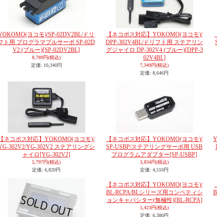
YOKOMO(ヨコモ)/SP-02DV2BL/ドリ
【ネコポス対応】YOKOMO(ヨコモ)/
フト用 プログラマブルサーボ SP-02D
DPP-302V4BL/ドリフト用 ステアリン
V2 (ブルー)
[SP-02DV2BL]
グジャイロ DP-302V4 (ブルー)
[DPP-3
02V4BL]
8,789円
(税込)
定価
:
10,340円
7,349円
(税込)
定価
:
8,646円
【ネコポス対応】YOKOMO(ヨコモ)/
【ネコポス対応】YOKOMO(ヨコモ)/
Y
YG-302V2/YG-302V2 ステアリングシ
SP-USBP/ステアリングサーボ用 USB
ャイロ
[YG-302V2]
プログラムアダプター
[SP-USBP]
5,797円
(税込)
3,834円
(税込)
定価
:
6,820円
定価
:
4,510円
【ネコポス対応】YOKOMO(ヨコモ)/
BL-RCPA/BLシリーズ用コンペティシ
ョンキャパシター(無極性)
[BL-RCPA]
5,423円
(税込)
定価
:
6,380円