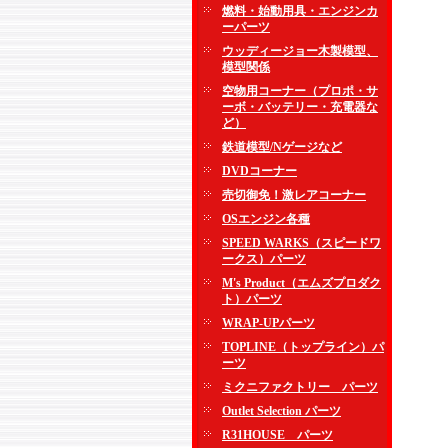
燃料・始動用具・エンジンカ
ーパーツ
ウッディージョー木製模型、
模型関係
空物用コーナー（プロポ・サ
ーボ・バッテリー・充電器な
ど）
鉄道模型/Nゲージなど
DVDコーナー
売切御免！激レアコーナー
OSエンジン各種
SPEED WARKS（スピードワ
ークス）パーツ
M's Product（エムズプロダク
ト）パーツ
WRAP-UPパーツ
TOPLINE（トップライン）パ
ーツ
ミクニファクトリー パーツ
Outlet Selection パーツ
R31HOUSE パーツ