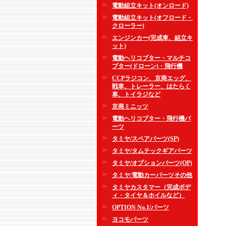
電動組立キット(オンロード)
電動組立キット(オフロード・
クローラー)
エンジンカー(完成車、組立キ
ット)
電動ヘリコプター・マルチコ
プター(ドローン)・飛行機
CCPラジコン、京商エッグ、
戦車、トレーラー、はたらく
車、トイラジなど
京商ミニッツ
電動ヘリコプター・飛行機パ
ーツ
タミヤ/スペアパーツ(SP)
タミヤ/タムテックギアパーツ
タミヤ/オプションパーツ(OP)
タミヤ/電動カーパーツその他
タミヤカスタマー（完成ボデ
ィ・タイヤ＆ホイルなど）
OPTION No.1/パーツ
ヨコモパーツ