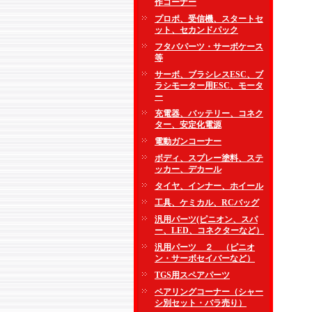
作コーナー
プロポ、受信機、スタートセ
ット、セカンドパック
フタバパーツ・サーボケース
等
サーボ、ブラシレスESC、ブ
ラシモーター用ESC、モータ
ー
充電器、バッテリー、コネク
ター、安定化電源
電動ガンコーナー
ボディ、スプレー塗料、ステ
ッカー、デカール
タイヤ、インナー、ホイール
工具、ケミカル、RCバッグ
汎用パーツ(ピニオン、スパ
ー、LED、コネクターなど）
汎用パーツ ２ （ピニオ
ン・サーボセイバーなど）
TGS用スペアパーツ
ベアリングコーナー（シャー
シ別セット・バラ売り）