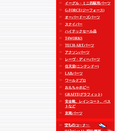
イーグル・ミニ四駆用パーツ
G-FORCE(ジーフォース)
オーバードーズパーツ
スナイパー
ハイテックセール品
T4WORKS
TECH-ARTパーツ
アクソンパーツ
レーヴ・ディーパーツ
任天堂(ニンテンドー)
LABパーツ
ワールドプロ
おもちゃホビー
GRAFIT(グラフィット)
安全靴、レインコート、ベス
トなど
京商パーツ