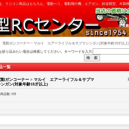
は、ラジコン商品はもちろん、電動ヘリ、電動飛行機、エアガン、鉄道模型、木製
｜
ご利用案内
｜
電動ガンコーナー > マルイ エアーライフル＆サブマシンガン(対象年齢18才以上
を絞り込みたい場合は検索してください。キーワードを入力:
品一覧
電動ガンコーナー > マルイ エアーライフル＆サブマ
シンガン(対象年齢18才以上)
録商品数
:
0件