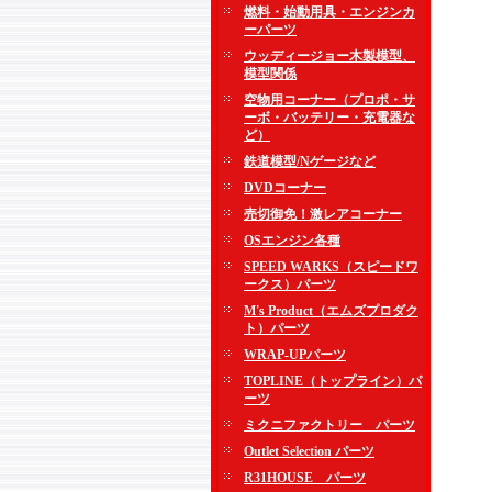
燃料・始動用具・エンジンカ
ーパーツ
ウッディージョー木製模型、
模型関係
空物用コーナー（プロポ・サ
ーボ・バッテリー・充電器な
ど）
鉄道模型/Nゲージなど
DVDコーナー
売切御免！激レアコーナー
OSエンジン各種
SPEED WARKS（スピードワ
ークス）パーツ
M's Product（エムズプロダク
ト）パーツ
WRAP-UPパーツ
TOPLINE（トップライン）パ
ーツ
ミクニファクトリー パーツ
Outlet Selection パーツ
R31HOUSE パーツ