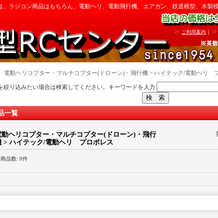
は、ラジコン商品はもちろん、電動ヘリ、電動飛行機、エアガン、鉄道模型、木製
｜
ご利用案内
｜
電動ヘリコプター・マルチコプター(ドローン)・飛行機 > ハイテック/電動ヘリ 
を絞り込みたい場合は検索してください。キーワードを入力:
品一覧
電動ヘリコプター・マルチコプター(ドローン)・飛行
機 > ハイテック/電動ヘリ プロポレス
録商品数
:
0件