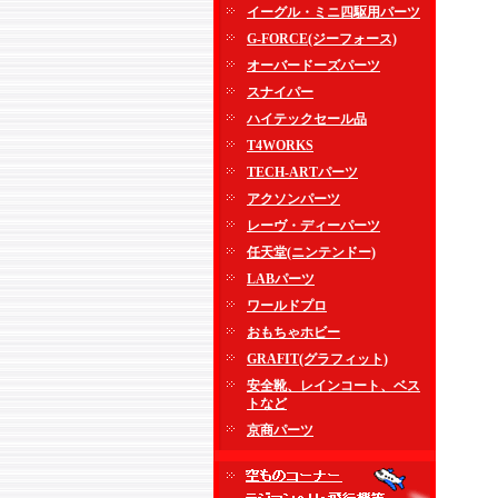
イーグル・ミニ四駆用パーツ
G-FORCE(ジーフォース)
オーバードーズパーツ
スナイパー
ハイテックセール品
T4WORKS
TECH-ARTパーツ
アクソンパーツ
レーヴ・ディーパーツ
任天堂(ニンテンドー)
LABパーツ
ワールドプロ
おもちゃホビー
GRAFIT(グラフィット)
安全靴、レインコート、ベス
トなど
京商パーツ