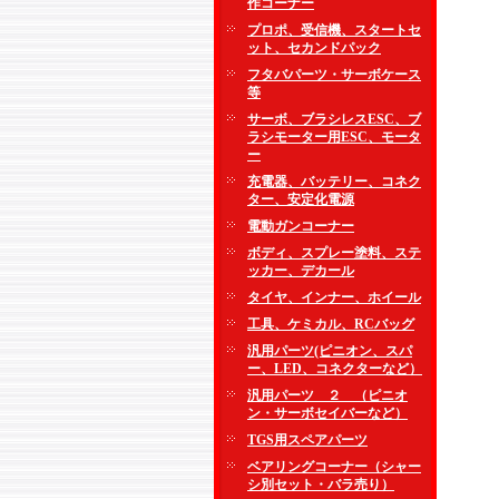
作コーナー
プロポ、受信機、スタートセ
ット、セカンドパック
フタバパーツ・サーボケース
等
サーボ、ブラシレスESC、ブ
ラシモーター用ESC、モータ
ー
充電器、バッテリー、コネク
ター、安定化電源
電動ガンコーナー
ボディ、スプレー塗料、ステ
ッカー、デカール
タイヤ、インナー、ホイール
工具、ケミカル、RCバッグ
汎用パーツ(ピニオン、スパ
ー、LED、コネクターなど）
汎用パーツ ２ （ピニオ
ン・サーボセイバーなど）
TGS用スペアパーツ
ベアリングコーナー（シャー
シ別セット・バラ売り）