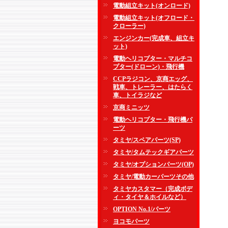
電動組立キット(オンロード)
電動組立キット(オフロード・
クローラー)
エンジンカー(完成車、組立キ
ット)
電動ヘリコプター・マルチコ
プター(ドローン)・飛行機
CCPラジコン、京商エッグ、
戦車、トレーラー、はたらく
車、トイラジなど
京商ミニッツ
電動ヘリコプター・飛行機パ
ーツ
タミヤ/スペアパーツ(SP)
タミヤ/タムテックギアパーツ
タミヤ/オプションパーツ(OP)
タミヤ/電動カーパーツその他
タミヤカスタマー（完成ボデ
ィ・タイヤ＆ホイルなど）
OPTION No.1/パーツ
ヨコモパーツ