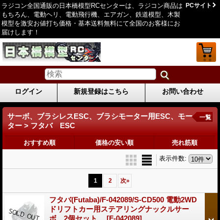
ラジコン全国通販の日本橋模型RCセンターは、ラジコン商品は
PCサイト
もちろん、電動ヘリ、電動飛行機、エアガン、鉄道模型、木製
模型を激安お値打ち価格・基本送料無料にて全国のお客様にお
届けします！
ログイン
新規登録はこちら
お問い合わせ
サーボ、ブラシレスESC、ブラシモーター用ESC、モー
一覧
ター > フタバ ESC
おすすめ順
価格の安い順
売れ筋順
表示件数
:
1
2
次
»
フタバ(Futaba)/F-042089/S-CD500 電動2WD
ドリフトカー用ステアリングナックルサー
ボ 2個セット
[F-042089]