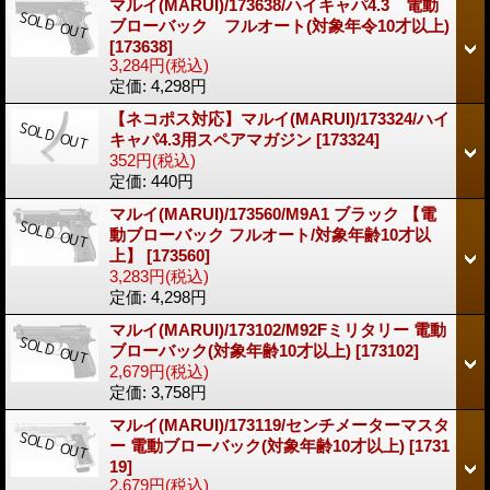
マルイ(MARUI)/173638/ハイキャパ4.3 電動
ブローバック フルオート(対象年令10才以上)
[173638]
3,284円
(税込)
定価
:
4,298円
【ネコポス対応】マルイ(MARUI)/173324/ハイ
キャパ4.3用スペアマガジン
[173324]
352円
(税込)
定価
:
440円
マルイ(MARUI)/173560/M9A1 ブラック 【電
動ブローバック フルオート/対象年齢10才以
上】
[173560]
3,283円
(税込)
定価
:
4,298円
マルイ(MARUI)/173102/M92Fミリタリー 電動
ブローバック(対象年齢10才以上)
[173102]
2,679円
(税込)
定価
:
3,758円
マルイ(MARUI)/173119/センチメーターマスタ
ー 電動ブローバック(対象年齢10才以上)
[1731
19]
2,679円
(税込)