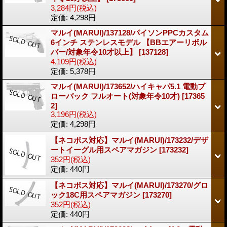
3,284円
(税込)
定価
:
4,298円
マルイ(MARUI)/137128/パイソンPPCカスタム
6インチ ステンレスモデル 【BBエアーリボル
バー/対象年令10才以上】
[137128]
4,109円
(税込)
定価
:
5,378円
マルイ(MARUI)/173652/ハイキャパ5.1 電動ブ
ローバック フルオート(対象年令10才)
[17365
2]
3,196円
(税込)
定価
:
4,298円
【ネコポス対応】マルイ(MARUI)/173232/デザ
ートイーグル用スペアマガジン
[173232]
352円
(税込)
定価
:
440円
【ネコポス対応】マルイ(MARUI)/173270/グロ
ック18C用スペアマガジン
[173270]
352円
(税込)
定価
:
440円