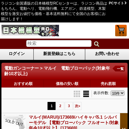
ラジコン全国通販の日本橋模型RCセンターは、ラジコン商品は
PCサイト
もちろん、電動ヘリ、電動飛行機、エアガン、鉄道模型、木製
模型を激安お値打ち価格・基本送料無料にて全国のお客様にお
届けします！
ログイン
新規登録はこちら
お問い合わせ
電動ガンコーナー > マルイ 電動ブローバック(対象年
一覧
齢10才以上)
おすすめ順
価格の安い順
売れ筋順
表示件数
:
1
2
3
次
»
マルイ(MARUI)/173669/ハイキャパ5.1 シルバ
ーモデル 【電動ブローバック フルオート/対象
年令10才以上】
[173669]