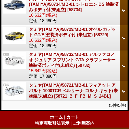
(TAMIYA)/58734/MB-01 シトロエン DS 塗装済
みボディ付(未組立)
[58734]
16,632円
(税込)
定価
:
18,480円
タミヤ(TAMIYA)/58729/MB-01 オペル カデッ
ト GT/E 塗装済ボディ付 (未組立)
[58729]
16,632円
(税込)
定価
:
18,480円
タミヤ(TAMIYA)/58732/MB-01 アルファロメ
オ ジュリア スプリント GTA クラブレーサー
塗装済ボディ付(未組立)
[58732]
15,642円
(税込)
定価
:
17,380円
タミヤ(TAMIYA)/58721/MB-01 フィアット ア
バルト 1000TCR ベルリーナ コルサ キット(未
塗装/未組立)
[58721_B_F_FB_M_S_24BL]
(5件/5件)
ホーム
|
カート
特定商取引法表示
|
ご利用案内