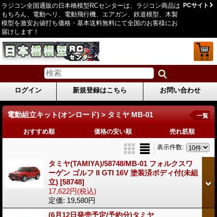
ラジコン全国通販の日本橋模型RCセンターは、ラジコン商品は
PCサイト
もちろん、電動ヘリ、電動飛行機、エアガン、鉄道模型、木製
模型を激安お値打ち価格・基本送料無料にて全国のお客様にお
届けします！
ログイン
新規登録はこちら
お問い合わせ
電動組立キット(オンロード) > タミヤ MB-01
一覧
おすすめ順
価格の安い順
売れ筋順
表示件数
:
タミヤ(TAMIYA)/58748/MB-01 フォルクスワ
ーゲン ゴルフ II GTI 16V 塗装済ボディ付(未組
立)
[58748]
17,622円
(税込)
定価
:
19,580円
(6月12日発売予定/予約分)タミヤ