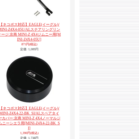
【ネコポス対応】EAGLE(イーグル)/
MINI-Z4X4-05U/ALステアリングリン
ケージ:京商 MINI-Z 4X4ジムニー用
[M
INI-Z4X4-05U]
871円
(税込)
定価
:
1,089円
【ネコポス対応】EAGLE(イーグル)/
MINI-Z4X4-22-BK_SI/ALスペアタイ
ヤカバー:京商 MINI-Z 4X4ノーマルジ
ムニーシエラ用
[MINI-Z4X4-22-BK_S
I]
1,390円
(税込)
定価
:
1,738円