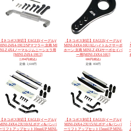
【ネコポス対応】EAGLE(イーグル)/
【ネコポス対応】EAGLE(イーグル)/
MINI-Z4X4-19U2/SPマフラー:京商 MI
MINI-Z4X4-16U/ALハイトルクサーボ
NI-Z 4X4ノーマルジムニーシエラ用
ホーン:京商 MINI-Z 4X4サーボセイバ
[MINI-Z4X4-19U2]
ー用
[MINI-Z4X4-16U]
2,094円
(税込)
686円
(税込)
定価
:
2,618円
定価
:
858円
【ネコポス対応】EAGLE(イーグル)/
【ネコポス対応】EAGLE(イーグル)/
MINI-Z4X4-23U10/ALボディ&バンパ
MINI-Z4X4-23U15/ALボディ&バンパ
ーリフトアップセット10mmUP:MINI-
ーリフトアップセット15mmUP:MINI-