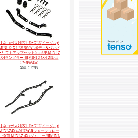
【ネコポス対応】EAGLE(イーグル)/
MINI-Z4X4-23U05/ALボディ&バンパ
ーリフトアップセット5mmUP:MINI-Z
4X4ラングラー用
[MINI-Z4X4-23U05]
1,742円
(税込)
定価
:
2,178円
【ネコポス対応】EAGLE(イーグル)/
MINI-Z4X4-01U2/GRシャーシフレー
ム:京商 MINI-Z 4X4ジムニー用
[MINI-