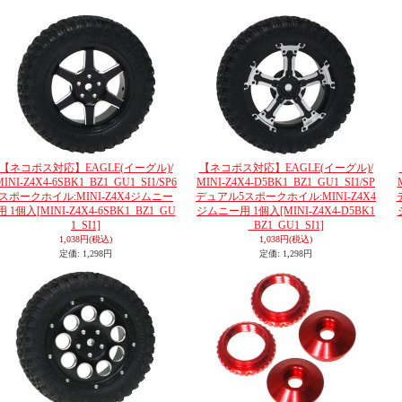
【ネコポス対応】EAGLE(イーグル)/
【ネコポス対応】EAGLE(イーグル)/
MINI-Z4X4-6SBK1_BZ1_GU1_SI1/SP6
MINI-Z4X4-D5BK1_BZ1_GU1_SI1/SP
スポークホイル:MINI-Z4X4ジムニー
デュアル5スポークホイル:MINI-Z4X4
用 1個入
[MINI-Z4X4-6SBK1_BZ1_GU
ジムニー用 1個入
[MINI-Z4X4-D5BK1
1_SI1]
_BZ1_GU1_SI1]
1,038円
(税込)
1,038円
(税込)
定価
:
1,298円
定価
:
1,298円