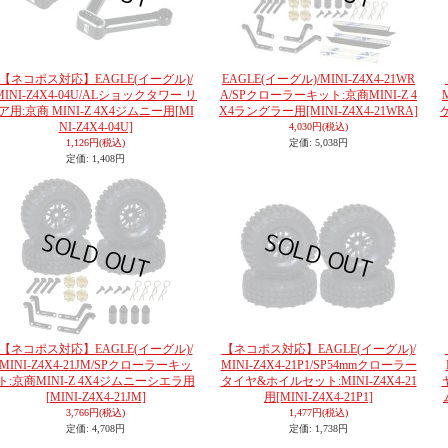
【ネコポス対応】EAGLE(イーグル)/
EAGLE(イーグル)/MINI-Z4X4-21WR
MINI-Z4X4-04U/ALショックタワー リ
A/SPクローラーキット:京商MINI-Z 4
ア用:京商 MINI-Z 4X4ジムニー用
[MI
X4ラングラー用
[MINI-Z4X4-21WRA]
NI-Z4X4-04U]
4,030円
(税込)
1,126円
(税込)
定価
:
5,038円
定価
:
1,408円
【ネコポス対応】EAGLE(イーグル)/
【ネコポス対応】EAGLE(イーグル)/
MINI-Z4X4-21JM/SPクローラーキッ
MINI-Z4X4-21P1/SP54mmクローラー
ト:京商MINI-Z 4X4ジムニーシエラ用
タイヤ&ホイルセット:MINI-Z4X4-21
[MINI-Z4X4-21JM]
用
[MINI-Z4X4-21P1]
3,766円
(税込)
1,477円
(税込)
定価
:
4,708円
定価
:
1,738円