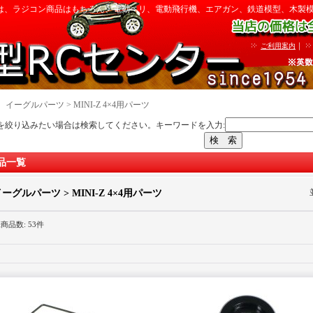
は、ラジコン商品はもちろん、電動ヘリ、電動飛行機、エアガン、鉄道模型、木製
｜
ご利用案内
｜
イーグルパーツ > MINI-Z 4×4用パーツ
を絞り込みたい場合は検索してください。キーワードを入力:
品一覧
ーグルパーツ > MINI-Z 4×4用パーツ
録商品数
:
53件