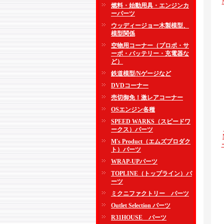
燃料・始動用具・エンジンカ
ーパーツ
ウッディージョー木製模型、
模型関係
空物用コーナー（プロポ・サ
ーボ・バッテリー・充電器な
ど）
鉄道模型/Nゲージなど
DVDコーナー
売切御免！激レアコーナー
OSエンジン各種
SPEED WARKS（スピードワ
ークス）パーツ
M's Product（エムズプロダク
ト）パーツ
WRAP-UPパーツ
TOPLINE（トップライン）パ
ーツ
ミクニファクトリー パーツ
Outlet Selection パーツ
R31HOUSE パーツ