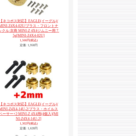
【ネコポス対応】EAGLE(イーグル)/
MINI-Z4X4-02U/ブラス・フロントナ
ックル:京商 MINI-Z 4X4ジムニー用 7.
5g
[MINI-Z4X4-02U]
1,566円
(税込)
定価
:
1,958円
【ネコポス対応】EAGLE(イーグル)/
MINI-Z4X4-14U-2/ブラス・ホイルス
ペーサー+2:MINI-Z 4X4用(4個入)
[MI
NI-Z4X4-14U-2]
1,302円
(税込)
定価
:
1,628円