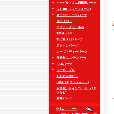
イーグル・ミニ四駆用パーツ
G-FORCE(ジーフォース)
オーバードーズパーツ
スナイパー
ハイテックセール品
T4WORKS
TECH-ARTパーツ
アクソンパーツ
レーヴ・ディーパーツ
任天堂(ニンテンドー)
LABパーツ
ワールドプロ
おもちゃホビー
GRAFIT(グラフィット)
安全靴、レインコート、ベス
トなど
京商パーツ