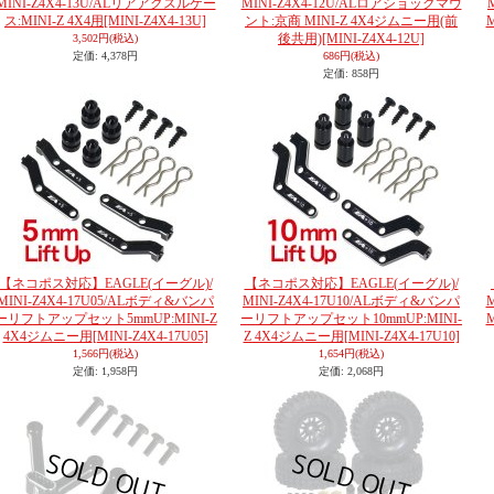
MINI-Z4X4-13U/ALリアアクスルケー
MINI-Z4X4-12U/ALロアショックマウ
ス:MINI-Z 4X4用
[MINI-Z4X4-13U]
ント:京商 MINI-Z 4X4ジムニー用(前
後共用)
[MINI-Z4X4-12U]
3,502円
(税込)
定価
:
4,378円
686円
(税込)
定価
:
858円
【ネコポス対応】EAGLE(イーグル)/
【ネコポス対応】EAGLE(イーグル)/
MINI-Z4X4-17U05/ALボディ&バンパ
MINI-Z4X4-17U10/ALボディ&バンパ
ーリフトアップセット5mmUP:MINI-Z
ーリフトアップセット10mmUP:MINI-
4X4ジムニー用
[MINI-Z4X4-17U05]
Z 4X4ジムニー用
[MINI-Z4X4-17U10]
1,566円
(税込)
1,654円
(税込)
定価
:
1,958円
定価
:
2,068円