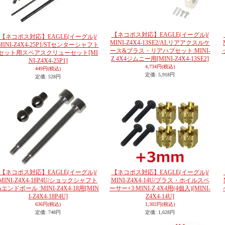
【ネコポス対応】EAGLE(イーグル)/
【ネコポス対応】EAGLE(イーグル)/
MINI-Z4X4-13SE2/ALリアアクスルケ
MINI-Z4X4-25P1/STセンターシャフト
ース&ブラス・リアハブセット:MINI-
セット用スペアスクリューセット
[MI
Z 4X4ジムニー用
[MINI-Z4X4-13SE2]
NI-Z4X4-25P1]
4,734円
(税込)
449円
(税込)
定価
:
5,918円
定価
:
528円
【ネコポス対応】EAGLE(イーグル)/
【ネコポス対応】EAGLE(イーグル)/
MINI-Z4X4-18P4U/ショックシャフト
MINI-Z4X4-14U/ブラス・ホイルスペ
&エンドボール :MINI-Z4X4-18用
[MIN
ーサー+3:MINI-Z 4X4用(4個入)
[MINI-
I-Z4X4-18P4U]
Z4X4-14U]
636円
(税込)
1,302円
(税込)
定価
:
748円
定価
:
1,628円