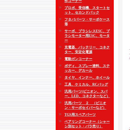
作コーナー
プロポ、受信機、スタートセ
ット、セカンドパック
フタバパーツ・サーボケース
等
サーボ、ブラシレスESC、ブ
ラシモーター用ESC、モータ
ー
充電器、バッテリー、コネク
ター、安定化電源
電動ガンコーナー
ボディ、スプレー塗料、ステ
ッカー、デカール
タイヤ、インナー、ホイール
工具、ケミカル、RCバッグ
汎用パーツ(ピニオン、スパ
ー、LED、コネクターなど）
汎用パーツ ２ （ピニオ
ン・サーボセイバーなど）
TGS用スペアパーツ
ベアリングコーナー（シャー
シ別セット・バラ売り）