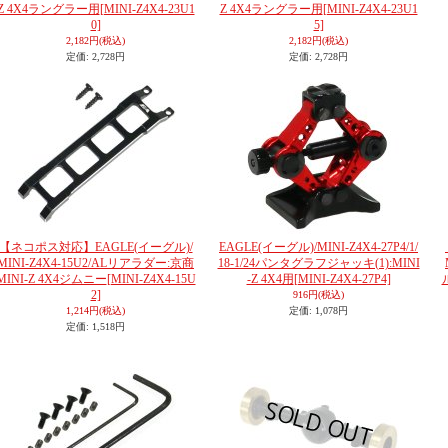
Z 4X4ラングラー用
[MINI-Z4X4-23U1
Z 4X4ラングラー用
[MINI-Z4X4-23U1
0]
5]
2,182円
(税込)
2,182円
(税込)
定価
:
2,728円
定価
:
2,728円
【ネコポス対応】EAGLE(イーグル)/
EAGLE(イーグル)/MINI-Z4X4-27P4/1/
MINI-Z4X4-15U2/ALリアラダー:京商
18-1/24パンタグラフジャッキ(1):MINI
MINI-Z 4X4ジムニー
[MINI-Z4X4-15U
-Z 4X4用
[MINI-Z4X4-27P4]
2]
916円
(税込)
1,214円
(税込)
定価
:
1,078円
定価
:
1,518円