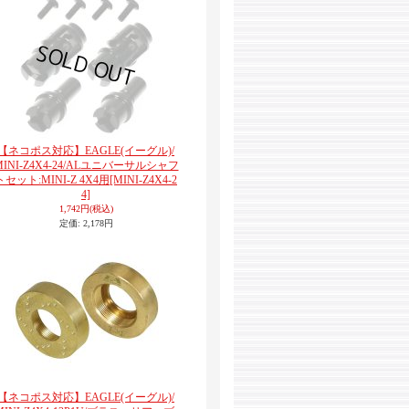
【ネコポス対応】EAGLE(イーグル)/
MINI-Z4X4-24/ALユニバーサルシャフ
トセット:MINI-Z 4X4用
[MINI-Z4X4-2
4]
1,742円
(税込)
定価
:
2,178円
【ネコポス対応】EAGLE(イーグル)/