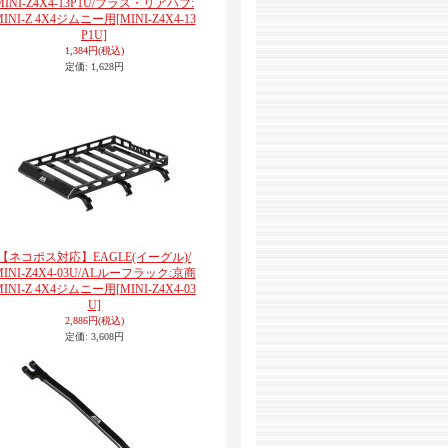
MINI-Z4X4-13P1U/ブラス・リアハブ:
MINI-Z 4X4ジムニー用
[MINI-Z4X4-13
P1U]
1,384円
(税込)
定価
:
1,628円
【ネコポス対応】EAGLE(イーグル)/
MINI-Z4X4-03U/ALルーフラック:京商
MINI-Z 4X4ジムニー用
[MINI-Z4X4-03
U]
2,886円
(税込)
定価
:
3,608円