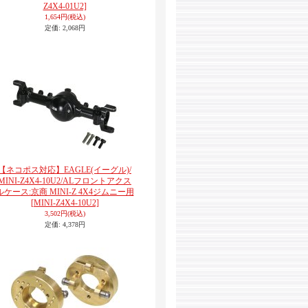
Z4X4-01U2]
1,654円
(税込)
定価
:
2,068円
【ネコポス対応】EAGLE(イーグル)/
MINI-Z4X4-10U2/ALフロントアクス
ルケース:京商 MINI-Z 4X4ジムニー用
[MINI-Z4X4-10U2]
3,502円
(税込)
定価
:
4,378円