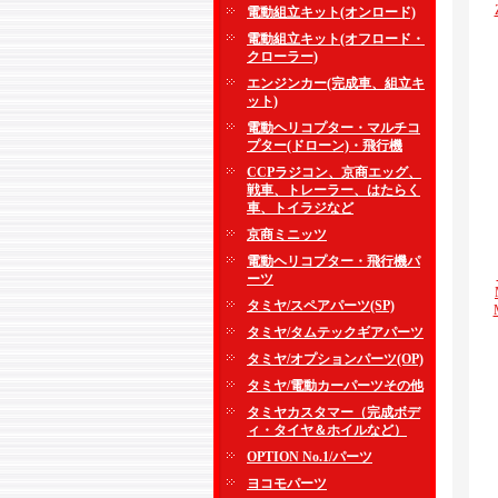
電動組立キット(オンロード)
電動組立キット(オフロード・
クローラー)
エンジンカー(完成車、組立キ
ット)
電動ヘリコプター・マルチコ
プター(ドローン)・飛行機
CCPラジコン、京商エッグ、
戦車、トレーラー、はたらく
車、トイラジなど
京商ミニッツ
電動ヘリコプター・飛行機パ
ーツ
タミヤ/スペアパーツ(SP)
タミヤ/タムテックギアパーツ
タミヤ/オプションパーツ(OP)
タミヤ/電動カーパーツその他
タミヤカスタマー（完成ボデ
ィ・タイヤ＆ホイルなど）
OPTION No.1/パーツ
ヨコモパーツ