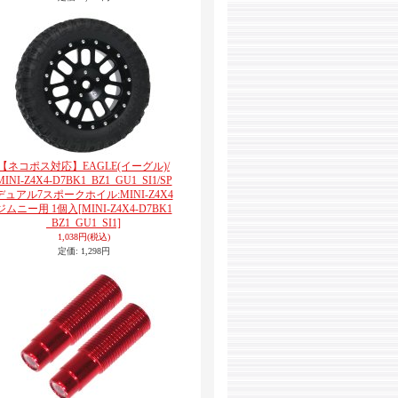
【ネコポス対応】EAGLE(イーグル)/
MINI-Z4X4-D7BK1_BZ1_GU1_SI1/SP
デュアル7スポークホイル:MINI-Z4X4
ジムニー用 1個入
[MINI-Z4X4-D7BK1
_BZ1_GU1_SI1]
1,038円
(税込)
定価
:
1,298円