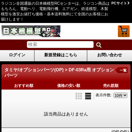
ラジコン全国通販の日本橋模型RCセンターは、ラジコン商品は
PCサイト
もちろん、電動ヘリ、電動飛行機、エアガン、鉄道模型、木製
模型を激安お値打ち価格・基本送料無料にて全国のお客様にお
届けします！
ログイン
新規登録はこちら
お問い合わせ
タミヤ/オプションパーツ(OP) > DF-03Ra用 オプション
一覧
パーツ
おすすめ順
価格の安い順
売れ筋順
表示件数
:
該当商品はありません
(0件/0件)