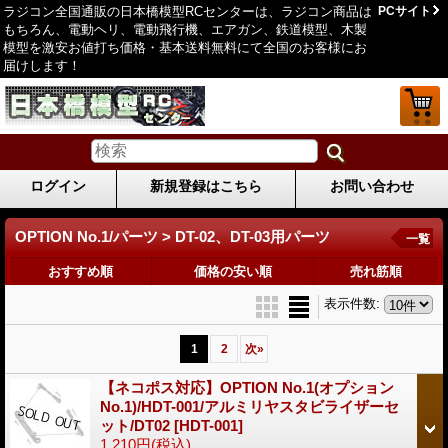
ラジコン全国通販の日本橋模型RCセンターは、ラジコン商品は
PCサイト
もちろん、電動ヘリ、電動飛行機、エアガン、鉄道模型、木製
模型を激安お値打ち価格・基本送料無料にて全国のお客様にお
届けします！
ログイン
新規登録はこちら
お問い合わせ
OPTION No.1/パーツ > DT-02、DT-03用パーツ
一覧
おすすめ順
価格の安い順
売れ筋順
表示件数
:
1
2
次
»
【ネコポス対応】OPTION No.1(オプション
No.1)/HDT-001/アルミリヤスタビライザーセ
ット/DT02
[HDT-001]
1,210円
(税込)