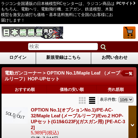
ラジコン全国通販の日本橋模型RCセンターは、ラジコン商品は
PCサイト
もちろん、電動ヘリ、電動飛行機、エアガン、鉄道模型、木製
模型を激安お値打ち価格・基本送料無料にて全国のお客様にお
届けします！
ログイン
新規登録はこちら
お問い合わせ
電動ガンコーナー > OPTION No.1/Maple Leaf （メープ
一覧
ルリーフ）HOP-UPセット
おすすめ順
価格の安い順
売れ筋順
表示件数
:
OPTION No.1(オプションNo.1)/PE-AC-
32/Maple Leaf (メープルリーフ)/Evo.2 HOP-
UPセット(G19&G23F)(ガスガン用)
[PE-AC-3
2]
5,989円
(税込)