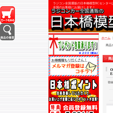
ラジコン全国通販の日本橋模型RCセンター
全国のお客様にお届けします！
ホーム
商品
商
O
E
登