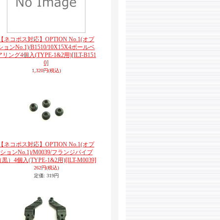
【ネコポス対応】OPTION No.1(オプ
ションNo.1)/B1510/10X15X4ボールベ
アリング4個入(TYPE-1&2用)
[ILT-B151
0]
1,320円
(税込)
【ネコポス対応】OPTION No.1(オプ
ションNo.1)/M0039/フランジパイプ
（黒）4個入(TYPE-1&2用)
[ILT-M0039]
262円
(税込)
定価
:
319円