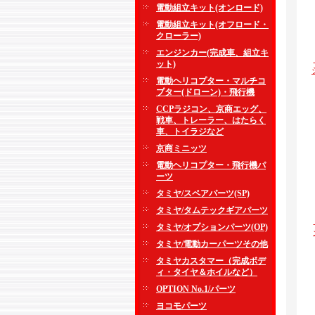
電動組立キット(オンロード)
電動組立キット(オフロード・
クローラー)
エンジンカー(完成車、組立キ
ット)
電動ヘリコプター・マルチコ
プター(ドローン)・飛行機
CCPラジコン、京商エッグ、
戦車、トレーラー、はたらく
車、トイラジなど
京商ミニッツ
電動ヘリコプター・飛行機パ
ーツ
タミヤ/スペアパーツ(SP)
タミヤ/タムテックギアパーツ
タミヤ/オプションパーツ(OP)
タミヤ/電動カーパーツその他
タミヤカスタマー（完成ボデ
ィ・タイヤ＆ホイルなど）
OPTION No.1/パーツ
ヨコモパーツ