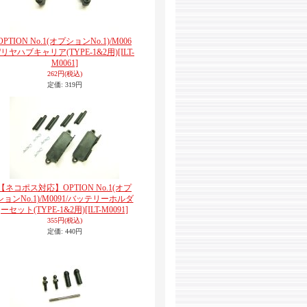
OPTION No.1(オプションNo.1)/M006
1/リヤハブキャリア(TYPE-1&2用)
[ILT-
M0061]
262円
(税込)
定価
:
319円
【ネコポス対応】OPTION No.1(オプ
ションNo.1)/M0091/バッテリーホルダ
ーセット(TYPE-1&2用)
[ILT-M0091]
355円
(税込)
定価
:
440円