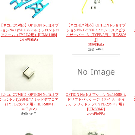
【ネコポス対応】OPTION No.1(オプ
【ネコポス対応】OPTION No.1(オプ
ションNo.1)/M1188/アルミフロントロ
ションNo.1)/S6061/フロントスタビラ
アアーム（TYPE-2用）
[ILT-M1188]
イザーバー1.8（TYPE-2用）
[ILT-S606
1]
2,640円
(税込)
355円
(税込)
定価
:
440円
【ネコポス対応】OPTION No.1(オプ
OPTION No.1(オプションNo.1)/S8042/
ションNo.1)/S8041/ソリッドデフコア
ドリフトパッケージ（タイヤ、ホイ
（TYPE-2スペア用）
[ILT-S8041]
ル、ソリッドデフ/TYPE-2スペア用）
[ILT-S8042]
397円
(税込)
定価
:
484円
2,640円
(税込)