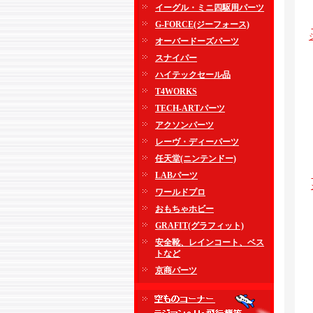
イーグル・ミニ四駆用パーツ
G-FORCE(ジーフォース)
オーバードーズパーツ
スナイパー
ハイテックセール品
T4WORKS
TECH-ARTパーツ
アクソンパーツ
レーヴ・ディーパーツ
任天堂(ニンテンドー)
LABパーツ
ワールドプロ
おもちゃホビー
GRAFIT(グラフィット)
安全靴、レインコート、ベス
トなど
京商パーツ