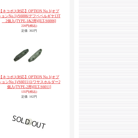
【ネコポス対応】OPTION No.1(オプ
ションNo.1)/S6006/デフベベルギヤ13T
2個入(TYPE-1&2用)
[ILT-S6006]
220円
(税込)
定価
:
302円
【ネコポス対応】OPTION No.1(オプ
ションNo.1)/S6011/ロワサスホルダー2
個入(TYPE-2用)
[ILT-S6011]
135円
(税込)
定価
:
162円