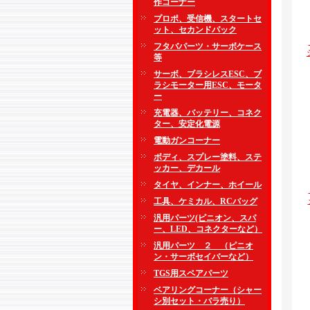
作コーナー
プロポ、受信機、スタートセ
ット、セカンドパック
フタバパーツ・サーボケース
等
サーボ、ブラシレスESC、ブ
ラシモーター用ESC、モータ
ー
充電器、バッテリー、コネク
ター、安定化電源
電動ガンコーナー
ボディ、スプレー塗料、ステ
ッカー、デカール
タイヤ、インナー、ホイール
工具、ケミカル、RCバッグ
汎用パーツ(ピニオン、スパ
ー、LED、コネクターなど）
汎用パーツ ２ （ピニオ
ン・サーボセイバーなど）
TGS用スペアパーツ
ベアリングコーナー（シャー
シ別セット・バラ売り）