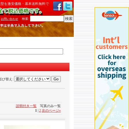
模型を激安価格・基本送料無料で
検索
:
お問い合わせ
並び替え
:
説明付き一覧
写真のみ一覧
1
|
2
次のページ
»