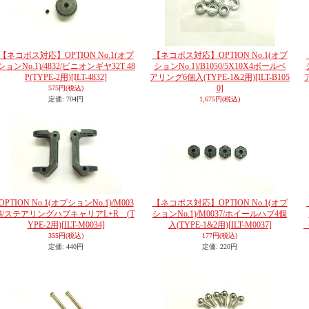
【ネコポス対応】OPTION No.1(オプ
【ネコポス対応】OPTION No.1(オプ
ションNo.1)/4832/ピニオンギヤ32T 48
ションNo.1)/B1050/5X10X4ボールベ
P(TYPE-2用)
[ILT-4832]
アリング6個入(TYPE-1&2用)
[ILT-B105
0]
575円
(税込)
定価
:
704円
1,675円
(税込)
OPTION No.1(オプションNo.1)/M003
【ネコポス対応】OPTION No.1(オプ
4/ステアリングハブキャリアL+R (T
ションNo.1)/M0037/ホイールハブ4個
YPE-2用)
[ILT-M0034]
入(TYPE-1&2用)
[ILT-M0037]
355円
(税込)
177円
(税込)
定価
:
440円
定価
:
220円