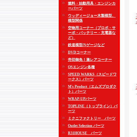
燃料・始動用具・エンジンカ
ーパーツ
ウッディージョー木製模型、
模型関係
空物用コーナー（プロポ・サ
ーボ・バッテリー・充電器な
ど）
鉄道模型/Nゲージなど
DVDコーナー
売切御免！激レアコーナー
OSエンジン各種
SPEED WARKS（スピードワ
ークス）パーツ
M's Product（エムズプロダク
ト）パーツ
WRAP-UPパーツ
TOPLINE（トップライン）パ
ーツ
ミクニファクトリー パーツ
Outlet Selection パーツ
R31HOUSE パーツ