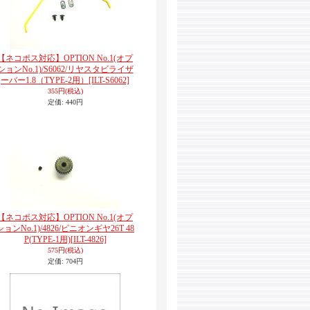
【ネコポス対応】OPTION No.1(オプ
ションNo.1)/S6062/リヤスタビライザ
ーバー1.8（TYPE-2用）
[ILT-S6062]
355円
(税込)
定価
:
440円
【ネコポス対応】OPTION No.1(オプ
ションNo.1)/4826/ピニオンギヤ26T 48
P(TYPE-1用)
[ILT-4826]
575円
(税込)
定価
:
704円