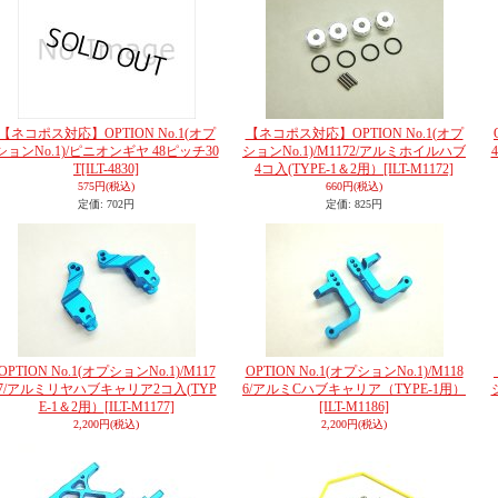
【ネコポス対応】OPTION No.1(オプ
【ネコポス対応】OPTION No.1(オプ
ションNo.1)/ピニオンギヤ 48ピッチ30
ションNo.1)/M1172/アルミホイルハブ
T
[ILT-4830]
4コ入(TYPE-1＆2用）
[ILT-M1172]
575円
(税込)
660円
(税込)
定価
:
702円
定価
:
825円
OPTION No.1(オプションNo.1)/M117
OPTION No.1(オプションNo.1)/M118
7/アルミリヤハブキャリア2コ入(TYP
6/アルミCハブキャリア（TYPE-1用）
E-1＆2用）
[ILT-M1177]
[ILT-M1186]
2,200円
(税込)
2,200円
(税込)