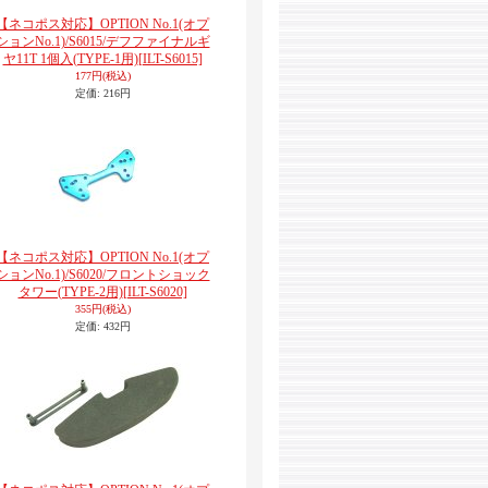
【ネコポス対応】OPTION No.1(オプ
ションNo.1)/S6015/デフファイナルギ
ヤ11T 1個入(TYPE-1用)
[ILT-S6015]
177円
(税込)
定価
:
216円
【ネコポス対応】OPTION No.1(オプ
ションNo.1)/S6020/フロントショック
タワー(TYPE-2用)
[ILT-S6020]
355円
(税込)
定価
:
432円