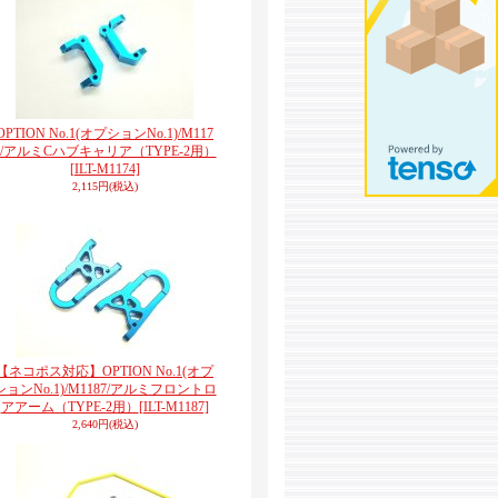
OPTION No.1(オプションNo.1)/M117
4/アルミCハブキャリア（TYPE-2用）
[ILT-M1174]
2,115円
(税込)
【ネコポス対応】OPTION No.1(オプ
ションNo.1)/M1187/アルミフロントロ
アアーム（TYPE-2用）
[ILT-M1187]
2,640円
(税込)