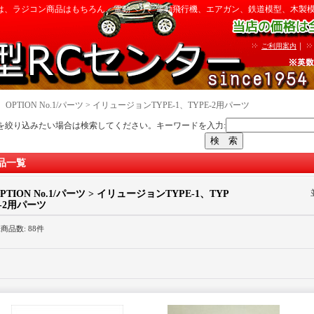
は、ラジコン商品はもちろん、電動ヘリ、電動飛行機、エアガン、鉄道模型、木製
｜
ご利用案内
｜
OPTION No.1/パーツ > イリュージョンTYPE-1、TYPE-2用パーツ
を絞り込みたい場合は検索してください。キーワードを入力:
品一覧
PTION No.1/パーツ > イリュージョンTYPE-1、TYP
-2用パーツ
録商品数
:
88件