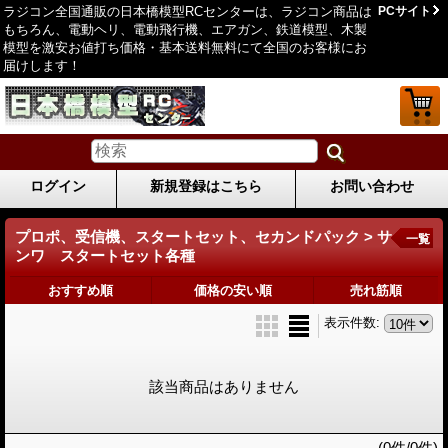
ラジコン全国通販の日本橋模型RCセンターは、ラジコン商品は
PCサイト
もちろん、電動ヘリ、電動飛行機、エアガン、鉄道模型、木製
模型を激安お値打ち価格・基本送料無料にて全国のお客様にお
届けします！
ログイン
新規登録はこちら
お問い合わせ
プロポ、受信機、スタートセット、セカンドパック > サ
一覧
ンワ スタートセット各種
おすすめ順
価格の安い順
売れ筋順
表示件数
:
該当商品はありません
(0件/0件)