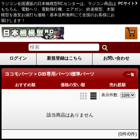
ラジコン全国通販の日本橋模型RCセンターは、ラジコン商品は
PCサイト
もちろん、電動ヘリ、電動飛行機、エアガン、鉄道模型、木製
模型を激安お値打ち価格・基本送料無料にて全国のお客様にお
届けします！
ログイン
新規登録はこちら
お問い合わせ
ヨコモパーツ > DIB専用パーツ/標準パーツ
一覧
おすすめ順
価格の安い順
売れ筋順
表示件数
:
該当商品はありません
(0件/0件)