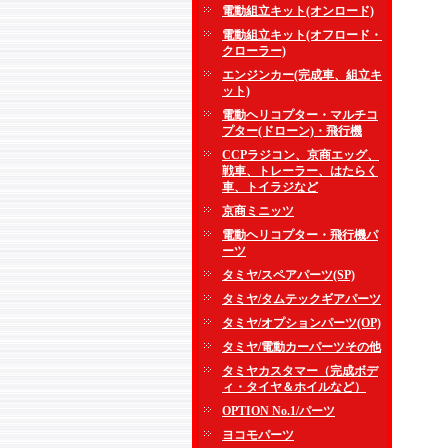
電動組立キット(オンロード)
電動組立キット(オフロード・
クローラー)
エンジンカー(完成車、組立キ
ット)
電動ヘリコプター・マルチコ
プター(ドローン)・飛行機
CCPラジコン、京商エッグ、
戦車、トレーラー、はたらく
車、トイラジなど
京商ミニッツ
電動ヘリコプター・飛行機パ
ーツ
タミヤ/スペアパーツ(SP)
タミヤ/タムテックギアパーツ
タミヤ/オプションパーツ(OP)
タミヤ/電動カーパーツその他
タミヤカスタマー（完成ボデ
ィ・タイヤ＆ホイルなど）
OPTION No.1/パーツ
ヨコモパーツ