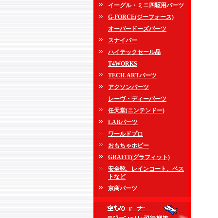
イーグル・ミニ四駆用パーツ
G-FORCE(ジーフォース)
オーバードーズパーツ
スナイパー
ハイテックセール品
T4WORKS
TECH-ARTパーツ
アクソンパーツ
レーヴ・ディーパーツ
任天堂(ニンテンドー)
LABパーツ
ワールドプロ
おもちゃホビー
GRAFIT(グラフィット)
安全靴、レインコート、ベス
トなど
京商パーツ