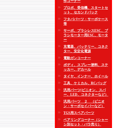
作コーナー
プロポ、受信機、スタートセ
ット、セカンドパック
フタバパーツ・サーボケース
等
サーボ、ブラシレスESC、ブ
ラシモーター用ESC、モータ
ー
充電器、バッテリー、コネク
ター、安定化電源
電動ガンコーナー
ボディ、スプレー塗料、ステ
ッカー、デカール
タイヤ、インナー、ホイール
工具、ケミカル、RCバッグ
汎用パーツ(ピニオン、スパ
ー、LED、コネクターなど）
汎用パーツ ２ （ピニオ
ン・サーボセイバーなど）
TGS用スペアパーツ
ベアリングコーナー（シャー
シ別セット・バラ売り）