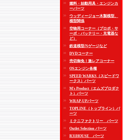
燃料・始動用具・エンジンカ
ーパーツ
ウッディージョー木製模型、
模型関係
空物用コーナー（プロポ・サ
ーボ・バッテリー・充電器な
ど）
鉄道模型/Nゲージなど
DVDコーナー
売切御免！激レアコーナー
OSエンジン各種
SPEED WARKS（スピードワ
ークス）パーツ
M's Product（エムズプロダク
ト）パーツ
WRAP-UPパーツ
TOPLINE（トップライン）パ
ーツ
ミクニファクトリー パーツ
Outlet Selection パーツ
R31HOUSE パーツ