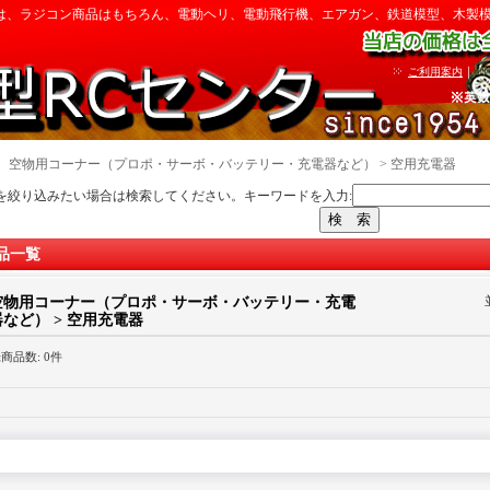
は、ラジコン商品はもちろん、電動ヘリ、電動飛行機、エアガン、鉄道模型、木製
｜
ご利用案内
｜
空物用コーナー（プロポ・サーボ・バッテリー・充電器など） > 空用充電器
を絞り込みたい場合は検索してください。キーワードを入力:
品一覧
空物用コーナー（プロポ・サーボ・バッテリー・充電
器など） > 空用充電器
録商品数
:
0件