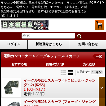
ラジコン全国通販の日本橋模型RCセンターは、ラジコン商品は
PCサイト
もちろん、電動ヘリ、電動飛行機、エアガン、鉄道模型、木製
模型を激安お値打ち価格・基本送料無料にて全国のお客様にお
届けします！
ログイン
新規登録はこちら
お問い合わせ
電動ガンコーナー > イーグルフォース/スカーフ
一覧
おすすめ順
価格の安い順
売れ筋順
表示件数
:
イーグル/5258/スカーフ (トロピカル・ジャン
グル2)
[5258]
1,100円
(税込)
定価
:
1,382円
イーグル/5293/スカーフ (フォッグ・ジャング