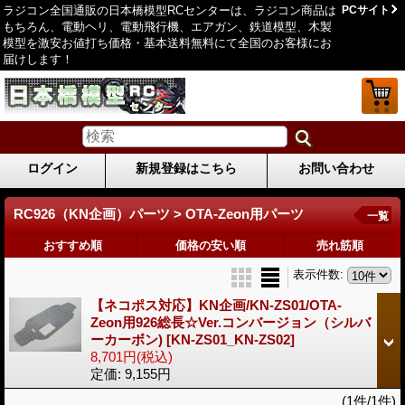
ラジコン全国通販の日本橋模型RCセンターは、ラジコン商品は
PCサイト
もちろん、電動ヘリ、電動飛行機、エアガン、鉄道模型、木製
模型を激安お値打ち価格・基本送料無料にて全国のお客様にお
届けします！
ログイン
新規登録はこちら
お問い合わせ
RC926（KN企画）パーツ > OTA-Zeon用パーツ
一覧
おすすめ順
価格の安い順
売れ筋順
表示件数
:
【ネコポス対応】KN企画/KN-ZS01/OTA-
Zeon用926総長☆Ver.コンバージョン（シルバ
ーカーボン)
[KN-ZS01_KN-ZS02]
8,701円
(税込)
定価
:
9,155円
(1件/1件)