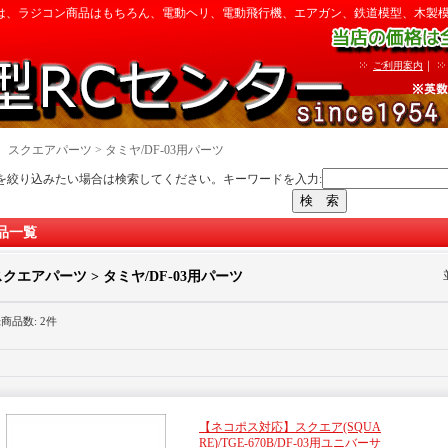
は、ラジコン商品はもちろん、電動ヘリ、電動飛行機、エアガン、鉄道模型、木製
｜
ご利用案内
｜
スクエアパーツ > タミヤ/DF-03用パーツ
を絞り込みたい場合は検索してください。キーワードを入力:
品一覧
スクエアパーツ > タミヤ/DF-03用パーツ
録商品数
:
2件
【ネコポス対応】スクエア(SQUA
RE)/TGE-670B/DF-03用ユニバーサ