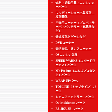
燃料・始動用具・エンジンカ
ーパーツ
ウッディージョー木製模型、
模型関係
空物用コーナー（プロポ・サ
ーボ・バッテリー・充電器な
ど）
鉄道模型/Nゲージなど
DVDコーナー
売切御免！激レアコーナー
OSエンジン各種
SPEED WARKS（スピードワ
ークス）パーツ
M's Product（エムズプロダク
ト）パーツ
WRAP-UPパーツ
TOPLINE（トップライン）パ
ーツ
ミクニファクトリー パーツ
Outlet Selection パーツ
R31HOUSE パーツ