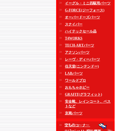
イーグル・ミニ四駆用パーツ
G-FORCE(ジーフォース)
オーバードーズパーツ
スナイパー
ハイテックセール品
T4WORKS
TECH-ARTパーツ
アクソンパーツ
レーヴ・ディーパーツ
任天堂(ニンテンドー)
LABパーツ
ワールドプロ
おもちゃホビー
GRAFIT(グラフィット)
安全靴、レインコート、ベス
トなど
京商パーツ