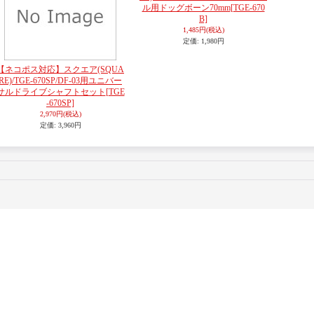
ル用ドッグボーン70mm
[TGE-670
B]
1,485円
(税込)
定価
:
1,980円
【ネコポス対応】スクエア(SQUA
RE)/TGE-670SP/DF-03用ユニバー
サルドライブシャフトセット
[TGE
-670SP]
2,970円
(税込)
定価
:
3,960円