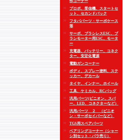
作コーナー
プロポ、受信機、スタートセ
ット、セカンドパック
フタバパーツ・サーボケース
等
サーボ、ブラシレスESC、ブ
ラシモーター用ESC、モータ
ー
充電器、バッテリー、コネク
ター、安定化電源
電動ガンコーナー
ボディ、スプレー塗料、ステ
ッカー、デカール
タイヤ、インナー、ホイール
工具、ケミカル、RCバッグ
汎用パーツ(ピニオン、スパ
ー、LED、コネクターなど）
汎用パーツ ２ （ピニオ
ン・サーボセイバーなど）
TGS用スペアパーツ
ベアリングコーナー（シャー
シ別セット・バラ売り）