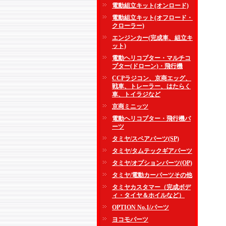
電動組立キット(オンロード)
電動組立キット(オフロード・
クローラー)
エンジンカー(完成車、組立キ
ット)
電動ヘリコプター・マルチコ
プター(ドローン)・飛行機
CCPラジコン、京商エッグ、
戦車、トレーラー、はたらく
車、トイラジなど
京商ミニッツ
電動ヘリコプター・飛行機パ
ーツ
タミヤ/スペアパーツ(SP)
タミヤ/タムテックギアパーツ
タミヤ/オプションパーツ(OP)
タミヤ/電動カーパーツその他
タミヤカスタマー（完成ボデ
ィ・タイヤ＆ホイルなど）
OPTION No.1/パーツ
ヨコモパーツ