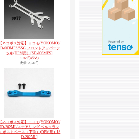
【ネコポス対応】ヨコモ(YOKOMO)/
SD-003MFS/SSG フロントアッパーデ
ッキ(DPM用）
[SD-003MFS]
1,864円
(税込)
定価
:
2,030円
【ネコポス対応】ヨコモ(YOKOMO)/
SD-202ML/ステアリング ベルクラン
ク ポストベース（下側）(DPM用）
[S
D-202ML]