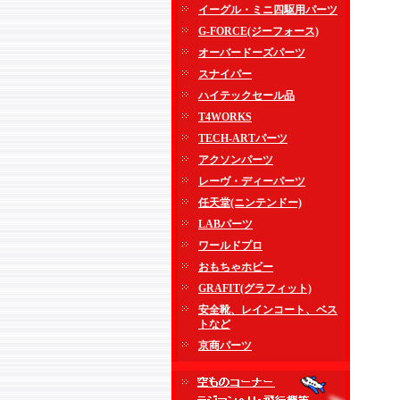
イーグル・ミニ四駆用パーツ
G-FORCE(ジーフォース)
オーバードーズパーツ
スナイパー
ハイテックセール品
T4WORKS
TECH-ARTパーツ
アクソンパーツ
レーヴ・ディーパーツ
任天堂(ニンテンドー)
LABパーツ
ワールドプロ
おもちゃホビー
GRAFIT(グラフィット)
安全靴、レインコート、ベス
トなど
京商パーツ