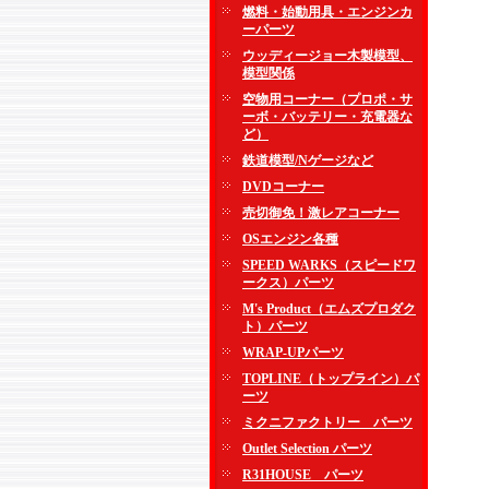
燃料・始動用具・エンジンカ
ーパーツ
ウッディージョー木製模型、
模型関係
空物用コーナー（プロポ・サ
ーボ・バッテリー・充電器な
ど）
鉄道模型/Nゲージなど
DVDコーナー
売切御免！激レアコーナー
OSエンジン各種
SPEED WARKS（スピードワ
ークス）パーツ
M's Product（エムズプロダク
ト）パーツ
WRAP-UPパーツ
TOPLINE（トップライン）パ
ーツ
ミクニファクトリー パーツ
Outlet Selection パーツ
R31HOUSE パーツ