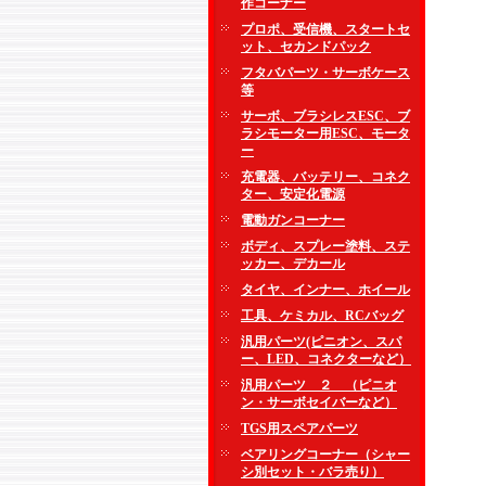
作コーナー
プロポ、受信機、スタートセ
ット、セカンドパック
フタバパーツ・サーボケース
等
サーボ、ブラシレスESC、ブ
ラシモーター用ESC、モータ
ー
充電器、バッテリー、コネク
ター、安定化電源
電動ガンコーナー
ボディ、スプレー塗料、ステ
ッカー、デカール
タイヤ、インナー、ホイール
工具、ケミカル、RCバッグ
汎用パーツ(ピニオン、スパ
ー、LED、コネクターなど）
汎用パーツ ２ （ピニオ
ン・サーボセイバーなど）
TGS用スペアパーツ
ベアリングコーナー（シャー
シ別セット・バラ売り）