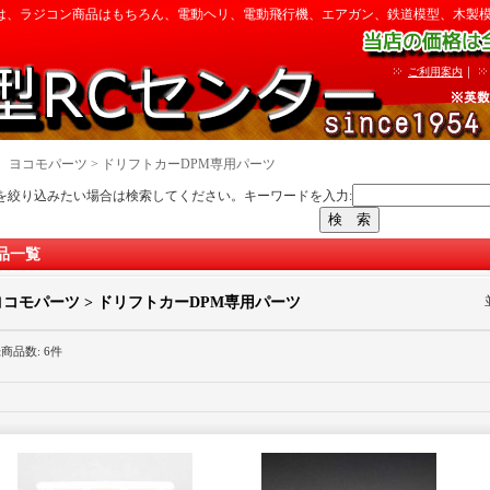
は、ラジコン商品はもちろん、電動ヘリ、電動飛行機、エアガン、鉄道模型、木製
｜
ご利用案内
｜
ヨコモパーツ > ドリフトカーDPM専用パーツ
を絞り込みたい場合は検索してください。キーワードを入力:
品一覧
ヨコモパーツ > ドリフトカーDPM専用パーツ
録商品数
:
6件