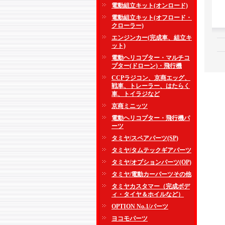
電動組立キット(オンロード)
電動組立キット(オフロード・
クローラー)
エンジンカー(完成車、組立キ
ット)
電動ヘリコプター・マルチコ
プター(ドローン)・飛行機
CCPラジコン、京商エッグ、
戦車、トレーラー、はたらく
車、トイラジなど
京商ミニッツ
電動ヘリコプター・飛行機パ
ーツ
タミヤ/スペアパーツ(SP)
タミヤ/タムテックギアパーツ
タミヤ/オプションパーツ(OP)
タミヤ/電動カーパーツその他
タミヤカスタマー（完成ボデ
ィ・タイヤ＆ホイルなど）
OPTION No.1/パーツ
ヨコモパーツ