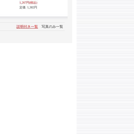
1,267円
(税込)
定価
:
1,382円
説明付き一覧
写真のみ一覧