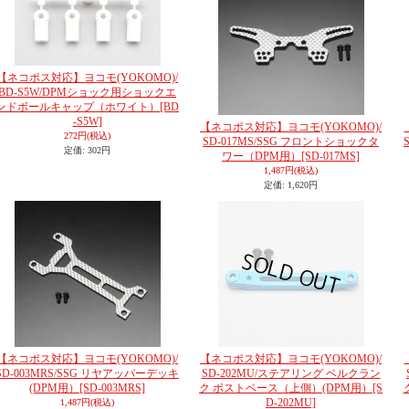
【ネコポス対応】ヨコモ(YOKOMO)/
BD-S5W/DPMショック用ショックエ
ンドボールキャップ（ホワイト）
[BD
-S5W]
【ネコポス対応】ヨコモ(YOKOMO)/
272円
(税込)
SD-017MS/SSG フロントショックタ
定価
:
302円
ワー（DPM用）
[SD-017MS]
1,487円
(税込)
定価
:
1,620円
【ネコポス対応】ヨコモ(YOKOMO)/
【ネコポス対応】ヨコモ(YOKOMO)/
SD-003MRS/SSG リヤアッパーデッキ
SD-202MU/ステアリング ベルクラン
(DPM用）
[SD-003MRS]
ク ポストベース（上側）(DPM用）
[S
D-202MU]
1,487円
(税込)