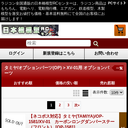
ラジコン全国通販の日本橋模型RCセンターは、ラジコン商品は
PCサイト
もちろん、電動ヘリ、電動飛行機、エアガン、鉄道模型、木製
模型を激安お値打ち価格・基本送料無料にて全国のお客様にお
届けします！
ログイン
新規登録はこちら
お問い合わせ
タミヤ/オプションパーツ(OP) > XV-01用 オプションパ
一覧
ーツ
おすすめ順
価格の安い順
売れ筋順
表示件数
:
1
2
3
次
»
【ネコポス対応】タミヤ(TAMIYA)/OP-
1581/XV-01 カーボンロングダンパーステー
（フロント）
[OP-1581]