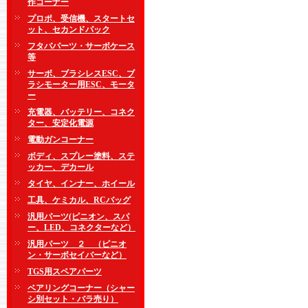
作コーナー
プロポ、受信機、スタートセ
ット、セカンドパック
フタバパーツ・サーボケース
等
サーボ、ブラシレスESC、ブ
ラシモーター用ESC、モータ
ー
充電器、バッテリー、コネク
ター、安定化電源
電動ガンコーナー
ボディ、スプレー塗料、ステ
ッカー、デカール
タイヤ、インナー、ホイール
工具、ケミカル、RCバッグ
汎用パーツ(ピニオン、スパ
ー、LED、コネクターなど）
汎用パーツ ２ （ピニオ
ン・サーボセイバーなど）
TGS用スペアパーツ
ベアリングコーナー（シャー
シ別セット・バラ売り）