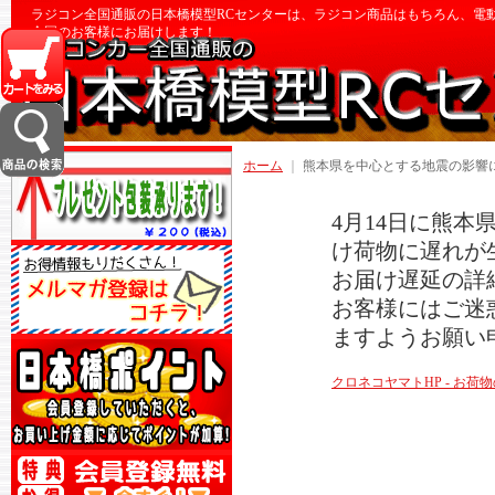
ラジコン全国通販の日本橋模型RCセンターは、ラジコン商品はもちろん、電
全国のお客様にお届けします！
ホーム
｜
熊本県を中心とする地震の影響
4月14日に熊
け荷物に遅れが
お届け遅延の詳
お客様にはご迷
ますようお願い
クロネコヤマトHP - お