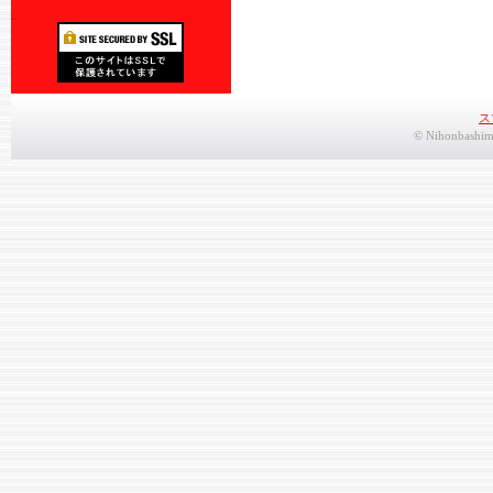
_
ス
© Nihonbashimo