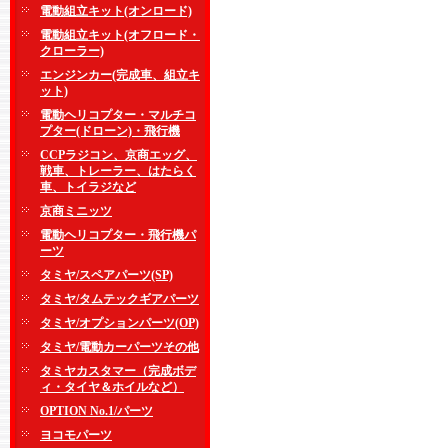
電動組立キット(オンロード)
電動組立キット(オフロード・
クローラー)
エンジンカー(完成車、組立キ
ット)
電動ヘリコプター・マルチコ
プター(ドローン)・飛行機
CCPラジコン、京商エッグ、
戦車、トレーラー、はたらく
車、トイラジなど
京商ミニッツ
電動ヘリコプター・飛行機パ
ーツ
タミヤ/スペアパーツ(SP)
タミヤ/タムテックギアパーツ
タミヤ/オプションパーツ(OP)
タミヤ/電動カーパーツその他
タミヤカスタマー（完成ボデ
ィ・タイヤ＆ホイルなど）
OPTION No.1/パーツ
ヨコモパーツ