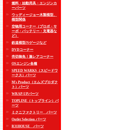
燃料・始動用具・エンジンカ
ーパーツ
ウッディージョー木製模型、
模型関係
空物用コーナー（プロポ・サ
ーボ・バッテリー・充電器な
ど）
鉄道模型/Nゲージなど
DVDコーナー
売切御免！激レアコーナー
OSエンジン各種
SPEED WARKS（スピードワ
ークス）パーツ
M's Product（エムズプロダク
ト）パーツ
WRAP-UPパーツ
TOPLINE（トップライン）パ
ーツ
ミクニファクトリー パーツ
Outlet Selection パーツ
R31HOUSE パーツ