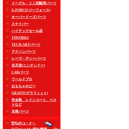
イーグル・ミニ四駆用パーツ
G-FORCE(ジーフォース)
オーバードーズパーツ
スナイパー
ハイテックセール品
T4WORKS
TECH-ARTパーツ
アクソンパーツ
レーヴ・ディーパーツ
任天堂(ニンテンドー)
LABパーツ
ワールドプロ
おもちゃホビー
GRAFIT(グラフィット)
安全靴、レインコート、ベス
トなど
京商パーツ