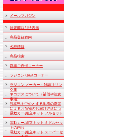
メールマガジン
特定商取引法表示
商品登録案内
各種情報
商品検索
愛車ご自慢コーナー
ラジコン Q&Aコーナー
ラジコン メーカー・雑誌社リン
ク集
ネコポスについて（補償や注意
事項)
熊本県を中心とする地震の影響
によるお荷物のお届け遅延につ
電動カー/組立キット フルセット
いて
電動カー/組立キット ミドルセッ
トの内容
電動カー/組立キット スーパーセ