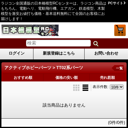
ラジコン全国通販の日本橋模型RCセンターは、ラジコン商品は
PCサイト
もちろん、電動ヘリ、電動飛行機、エアガン、鉄道模型、木製
模型を激安お値打ち価格・基本送料無料にて全国のお客様にお
届けします！
ログイン
新規登録はこちら
お問い合わせ
アクティブホビーパーツ > TT02系パーツ
一覧
おすすめ順
価格の安い順
売れ筋順
表示件数
:
該当商品はありません
(0件/0件)