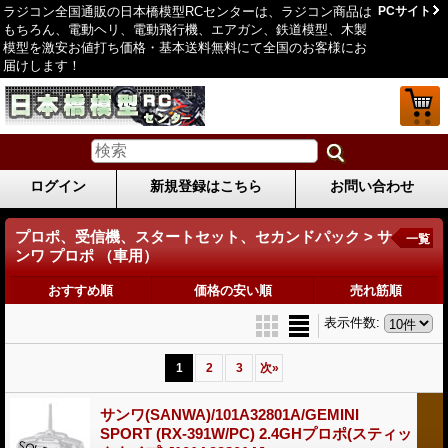
ラジコン全国通販の日本橋模型RCセンターは、ラジコン商品は
PCサイト
もちろん、電動ヘリ、電動飛行機、エアガン、鉄道模型、木製
模型を激安お値打ち価格・基本送料無料にて全国のお客様にお
届けします！
ログイン
新規登録はこちら
お問い合わせ
プロポ、受信機、スタートセット、セカンドパック > サ
一覧
ンワ プロポ （車用）
おすすめ順
価格の安い順
売れ筋順
表示件数
:
1
2
3
次
»
サンワ(SANWA)/101A32801A/GEMINI
SPORT (RX-391W/PC) 2.4GHプロポ(スティッ