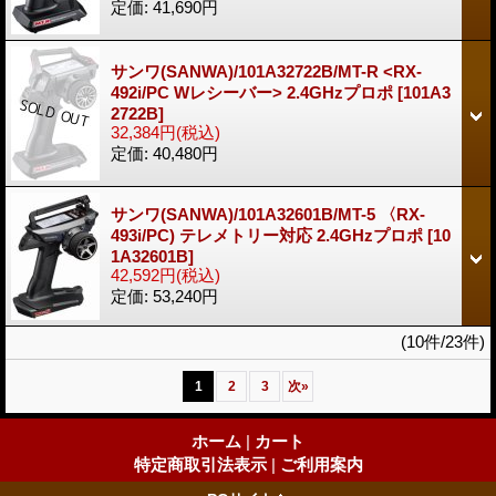
定価
:
41,690円
サンワ(SANWA)/101A32722B/MT-R <RX-
492i/PC Wレシーバー> 2.4GHzプロポ
[101A3
2722B]
32,384円
(税込)
定価
:
40,480円
サンワ(SANWA)/101A32601B/MT-5 〈RX-
493i/PC) テレメトリー対応 2.4GHzプロポ
[10
1A32601B]
42,592円
(税込)
定価
:
53,240円
(10件/23件)
1
2
3
次
»
ホーム
|
カート
特定商取引法表示
|
ご利用案内