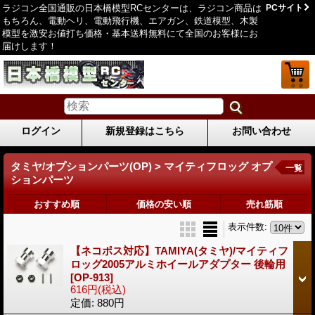
ラジコン全国通販の日本橋模型RCセンターは、ラジコン商品は
PCサイト
もちろん、電動ヘリ、電動飛行機、エアガン、鉄道模型、木製
模型を激安お値打ち価格・基本送料無料にて全国のお客様にお
届けします！
ログイン
新規登録はこちら
お問い合わせ
タミヤ/オプションパーツ(OP) > マイティフロッグ オプ
一覧
ションパーツ
おすすめ順
価格の安い順
売れ筋順
表示件数
:
【ネコポス対応】TAMIYA(タミヤ)/マイティフ
ロッグ2005アルミホイールアダプター 後輪用
[OP-913]
616円
(税込)
定価
:
880円