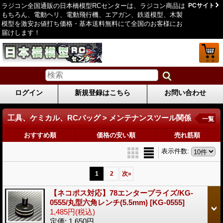
ラジコン全国通販の日本橋模型RCセンターは、ラジコン商品は
PCサイト
もちろん、電動ヘリ、電動飛行機、エアガン、鉄道模型、木製
模型を激安お値打ち価格・基本送料無料にて全国のお客様にお
届けします！
ログイン
新規登録はこちら
お問い合わせ
工具、ケミカル、RCバッグ > メンテナンスツール関係
一覧
おすすめ順
価格の安い順
売れ筋順
表示件数
:
1
2
次
»
【ネコポス対応】78エンタープライズ/KG-
0555/丸型六角レンチ(5.5mm)
[KG-0555]
1,485円
(税込)
定価
:
1,650円