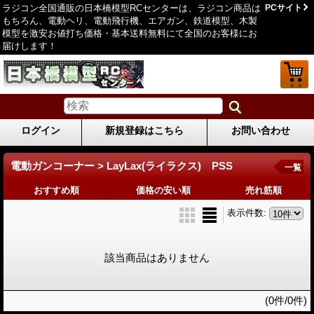
ラジコン全国通販の日本橋模型RCセンターは、ラジコン商品は
PCサイト
もちろん、電動ヘリ、電動飛行機、エアガン、鉄道模型、木製
模型を激安お値打ち価格・基本送料無料にて全国のお客様にお
届けします！
ログイン
新規登録はこちら
お問い合わせ
電動ガンコーナー > LayLax(ライラクス) PSS
一覧
おすすめ順
価格の安い順
売れ筋順
表示件数
:
該当商品はありません
(0件/0件)